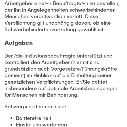
Arbeitgeber eine/-n Beauftragte/-n zu bestellen,
Newsroom
Beratung und Kontakt
Studiengänge
UNU HUB "Engineering to Face Climate Change"
der ihn in Angelegenheiten schwerbehinderter
Austauschstudium
Pressemitteilungen
Neu an der TUHH
Forschung und Institute
Menschen verantwortlich vertritt. Diese
Intercultural Hub
Verpflichtung gilt unabhängig davon, ob eine
Flyer und Broschüren
Rund ums Studium
(Gast)Wissenschaftler*innen
Schwerbehindertenvertretung gewählt ist.
Forschungsförderung
Technologie und Innovation in der Bildung
Magazin spektrum
Studienorganisation
News
Aufgaben
Veranstaltungen
Partnerships and Strategy
Early Career Researchers
AI in Education
Studiengänge
Partnerhochschulen Studierendenaustausch
Der /die Inklusionsbeauftragte unterstützt und
Merchandise-Shop
Forschung und Institute
Gute Wissenschaftliche Praxis
kontrolliert den Arbeitgeber (hiermit sind
Eine Partnerschaft vereinbaren
Für Absolventinnen und Absolventen
grundsätzlich auch Vorgesetzte/Führungskräfte
Arbeiten an der TU Hamburg
Strategie
Management-Wissenschaften und Technologie
gemeint) im Hinblick auf die Einhaltung seiner
Alumni
Future Lectures
gesetzlichen Verpflichtungen. Er/Sie achtet
ECIU University
Stellenausschreibungen
Berufseinstieg - Career Center
insbesondere auf optimale Arbeitsbedingungen
Team
Studiengänge
Berufsausbildung und Praktika
für Menschen mit Behinderung.
Graduiertenakademie
Contacts & International Team
Forschung und Institute
Berufungen
Promotion und Habilitation
Schwerpunktthemen sind:
Neue Mitarbeitende
Wissenschaftliche Weiterbildung
Neues aus der Forschung &
Maschinenbau
Barrierefreiheit
Transfer
Einstellungsverfahren
Studiengänge