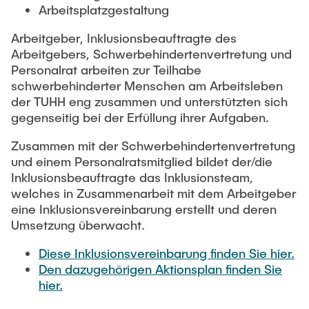
Intern
Lehre und Lernen
Arbeitsplatzgestaltung
Interdisziplinärer Workshop des FSP
Forschung und Institute
„Biobasierte Prozesse und
Best Practices Lehre
Arbeitgeber, Inklusionsbeauftragte des
Reaktortechnologien“
Hochschuldidaktik - ZLL
Arbeitgebers, Schwerbehindertenvertretung und
Studienbereich FIT
Personalrat arbeiten zur Teilhabe
LearnING Center
schwerbehinderter Menschen am Arbeitsleben
Lehre im europäischen Verbund (ECIU)
der TUHH eng zusammen und unterstützten sich
gegenseitig bei der Erfüllung ihrer Aufgaben.
WorkINGLab / Makerspace
Zusammen mit der Schwerbehindertenvertretung
Institute im Überblick
und einem Personalratsmitglied bildet der/die
Inklusionsbeauftragte das Inklusionsteam,
welches in Zusammenarbeit mit dem Arbeitgeber
eine Inklusionsvereinbarung erstellt und deren
Umsetzung überwacht.
Diese Inklusionsvereinbarung finden Sie hier.
Den dazugehörigen Aktionsplan finden Sie
hier.