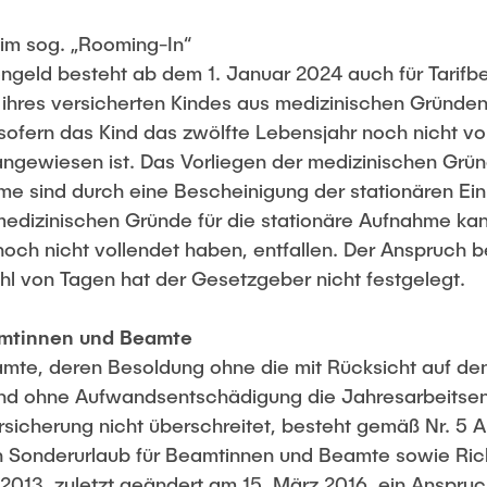
eim sog. „Rooming-In“
ngeld besteht ab dem 1. Januar 2024 auch für Tarifbes
ihres versicherten Kindes aus medizinischen Gründen
fern das Kind das zwölfte Lebensjahr noch nicht vol
 angewiesen ist. Das Vorliegen der medizinischen Grü
e sind durch eine Bescheinigung der stationären Ei
edizinischen Gründe für die stationäre Aufnahme kan
och nicht vollendet haben, entfallen. Der Anspruch be
ahl von Tagen hat der Gesetzgeber nicht festgelegt.
eamtinnen und Beamt
e
mte, deren Besoldung ohne die mit Rücksicht auf de
d ohne Aufwandsentschädigung die Jahresarbeitsent
sicherung nicht überschreitet, besteht gemäß Nr. 5 Ab
n Sonderurlaub für Beamtinnen und Beamte sowie Ric
2013, zuletzt geändert am 15. März 2016, ein Anspru