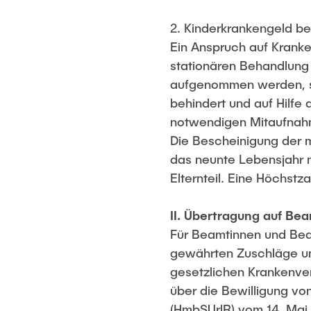
2. Kinderkrankengeld b
Ein Anspruch auf Kranke
stationären Behandlung 
aufgenommen werden, so
behindert und auf Hilfe
notwendigen Mitaufnahm
Die Bescheinigung der m
das neunte Lebensjahr n
Elternteil. Eine Höchstz
II. Übertragung auf B
Für Beamtinnen und Bea
gewährten Zuschläge un
gesetzlichen Krankenver
über die Bewilligung vo
(HmbSUrlR) vom 14. Mai 