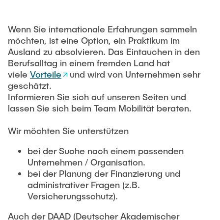
Newsroom
Beratung und Kontakt
Studiengänge
UNU HUB "Engineering to Face Climate Change"
Austauschstudium
Pressemitteilungen
Neu an der TUHH
Forschung und Institute
Wenn Sie internationale Erfahrungen sammeln
Intercultural Hub
möchten, ist eine Option, ein Praktikum im
Flyer und Broschüren
Rund ums Studium
(Gast)Wissenschaftler*innen
Forschungsförderung
Ausland zu absolvieren. Das Eintauchen in den
Technologie und Innovation in der Bildung
Magazin spektrum
Studienorganisation
Berufsalltag in einem fremden Land hat
News
viele
Vorteile
und wird von Unternehmen sehr
Veranstaltungen
Partnerships and Strategy
Early Career Researchers
AI in Education
geschätzt.
Studiengänge
Partnerhochschulen Studierendenaustausch
Informieren Sie sich auf unseren Seiten und
Merchandise-Shop
Forschung und Institute
Gute Wissenschaftliche Praxis
lassen Sie sich beim Team Mobilität beraten.
Eine Partnerschaft vereinbaren
Für Absolventinnen und Absolventen
Arbeiten an der TU Hamburg
Strategie
Management-Wissenschaften und Technologie
Wir möchten Sie unterstützen
Alumni
Future Lectures
ECIU University
Stellenausschreibungen
Berufseinstieg - Career Center
bei der Suche nach einem passenden
Team
Studiengänge
Berufsausbildung und Praktika
Unternehmen / Organisation.
Graduiertenakademie
Contacts & International Team
bei der Planung der Finanzierung und
Forschung und Institute
Berufungen
Promotion und Habilitation
administrativer Fragen (z.B.
Neue Mitarbeitende
Versicherungsschutz).
Wissenschaftliche Weiterbildung
Neues aus der Forschung &
Maschinenbau
Transfer
Auch der DAAD (Deutscher Akademischer
Studiengänge