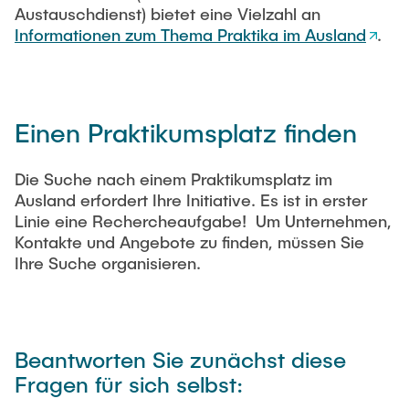
Intern
Lehre und Lernen
Austauschdienst) bietet eine Vielzahl an
Interdisziplinärer Workshop des FSP
Forschung und Institute
Informationen zum Thema Praktika im Ausland
.
„Biobasierte Prozesse und
Best Practices Lehre
Reaktortechnologien“
Hochschuldidaktik - ZLL
Studienbereich FIT
LearnING Center
Einen Praktikumsplatz finden
Lehre im europäischen Verbund (ECIU)
WorkINGLab / Makerspace
Die Suche nach einem Praktikumsplatz im
Ausland erfordert Ihre Initiative. Es ist in erster
Institute im Überblick
Linie eine Rechercheaufgabe! Um Unternehmen,
Kontakte und Angebote zu finden, müssen Sie
Ihre Suche organisieren.
Beantworten Sie zunächst diese
Fragen für sich selbst: