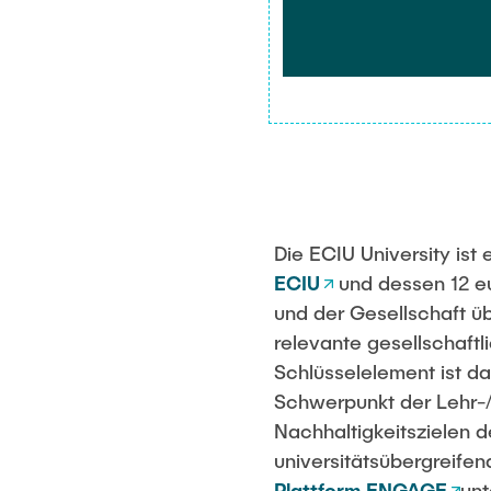
Die ECIU University ist
ECIU
und dessen 12 eu
und der Gesellschaft ü
relevante gesellschaftl
Schlüsselelement ist d
Schwerpunkt der Lehr-/
Nachhaltigkeitszielen 
universitätsübergreifend
Plattform ENGAGE
unt