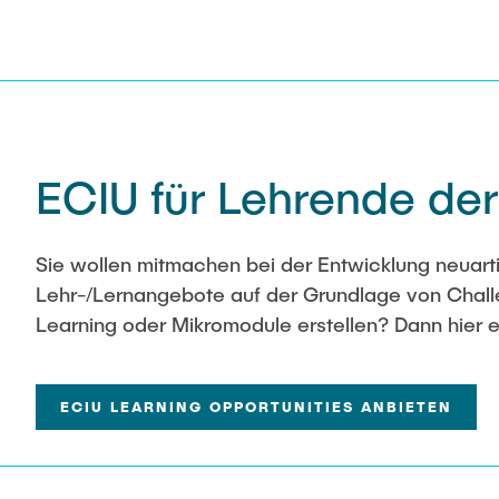
ECIU für Lehrende de
Sie wollen mitmachen bei der Entwicklung neuart
Lehr-/Lernangebote auf der Grundlage von Chal
Learning oder Mikromodule erstellen? Dann hier e
ECIU LEARNING OPPORTUNITIES ANBIETEN
21.02.26
13.02.26
12.02.26