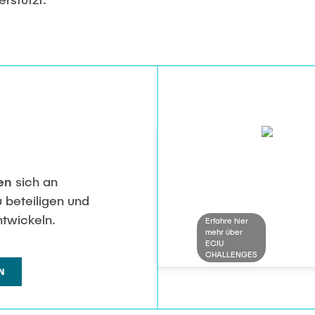
en
sich an
u beteiligen und
ntwickeln.
Erfahre hier
mehr über
ECIU
CHALLENGES
N