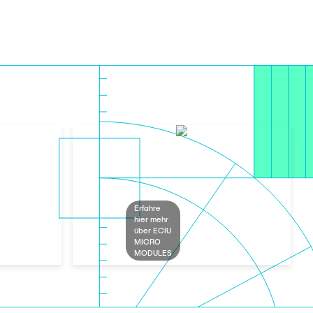
Erfahre
hier mehr
über ECIU
MICRO
MODULES