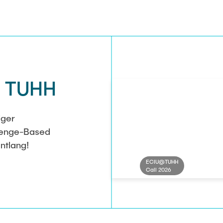
r TUHH
iger
lenge-Based
ntlang!
ECIU@TUHH
Call 2026