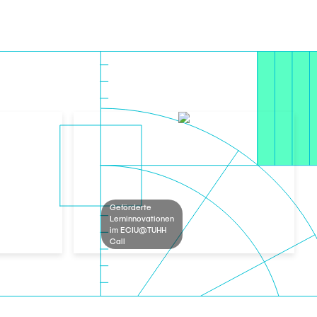
Geförderte
Lerninnovationen
im ECIU@TUHH
Call