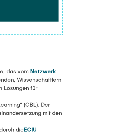
ene, das vom
Netzwerk
enden, Wissenschaftlern
n Lösungen für
earning“ (CBL). Der
einandersetzung mit den
 durch die
ECIU-