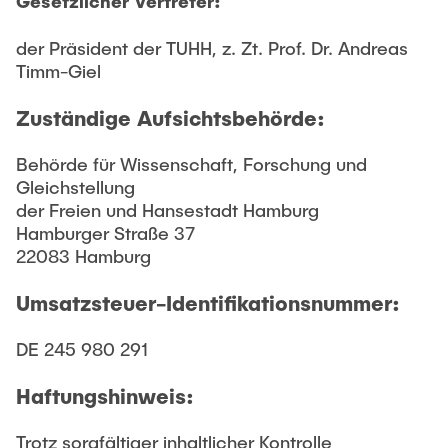
Intern
Gesetzlicher Vertreter:
Lehre und Lernen
Interdisziplinärer Workshop des FSP
Forschung und Institute
„Biobasierte Prozesse und
Best Practices Lehre
der Präsident der TUHH, z. Zt. Prof. Dr. Andreas
Reaktortechnologien“
Timm-Giel
Hochschuldidaktik - ZLL
Studienbereich FIT
LearnING Center
Zuständige Aufsichtsbehörde:
Lehre im europäischen Verbund (ECIU)
Behörde für Wissenschaft, Forschung und
WorkINGLab / Makerspace
Gleichstellung
der Freien und Hansestadt Hamburg
Institute im Überblick
Hamburger Straße 37
22083 Hamburg
Umsatzsteuer-Identifikationsnummer:
DE 245 980 291
Haftungshinweis:
Trotz sorgfältiger inhaltlicher Kontrolle