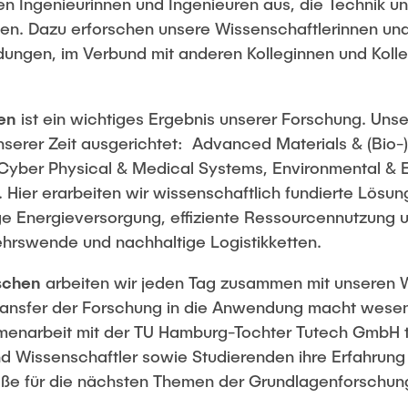
 Ingenieurinnen und Ingenieuren aus, die Technik un
en. Dazu erforschen unsere Wissenschaftlerinnen und
ngen, im Verbund mit anderen Kolleginnen und Kolle
en
ist ein wichtiges Ergebnis unserer Forschung. Uns
serer Zeit ausgerichtet: Advanced Materials & (Bio-
Cyber Physical & Medical Systems, Environmental & E
e. Hier erarbeiten wir wissenschaftlich fundierte Lösun
ge Energieversorgung, effiziente Ressourcennutzung un
kehrswende und nachhaltige Logistikketten.
schen
arbeiten wir jeden Tag zusammen mit unseren W
Transfer der Forschung in die Anwendung macht wesent
enarbeit mit der TU Hamburg-Tochter Tutech GmbH 
d Wissenschaftler sowie Studierenden ihre Erfahrung 
öße für die nächsten Themen der Grundlagenforschun