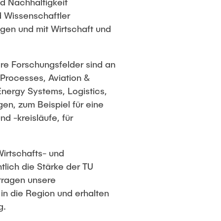
d Nachhaltigkeit
 Wissenschaftler
gen und mit Wirtschaft und
ere Forschungsfelder sind an
)Processes, Aviation &
nergy Systems, Logistics,
gen, zum Beispiel für eine
d -kreisläufe, für
irtschafts- und
lich die Stärke der TU
tragen unsere
in die Region und erhalten
g.