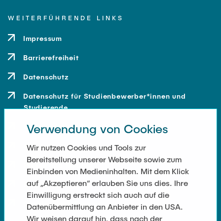
WEITERFÜHRENDE LINKS
Impressum
Barrierefreiheit
Datenschutz
Datenschutz für Studienbewerber*innen und
Studierende
Verwendung von Cookies
Kontakt
Anfahrt
Wir nutzen Cookies und Tools zur
Bereitstellung unserer Webseite sowie zum
Presse und Medien
Einbinden von Medieninhalten. Mit dem Klick
auf „Akzeptieren“ erlauben Sie uns dies. Ihre
Merchandise-Shop
Einwilligung erstreckt sich auch auf die
Cookie-Einstellungen
Datenübermittlung an Anbieter in den USA.
Wir weisen darauf hin, dass nach der