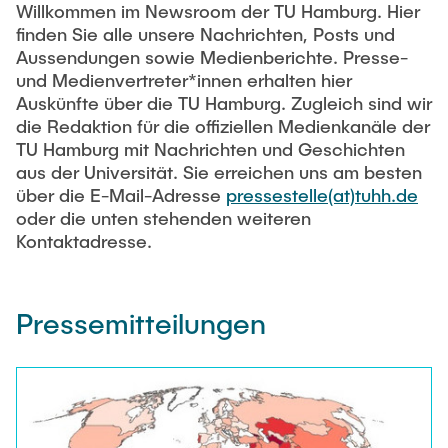
Willkommen im Newsroom der TU Hamburg. Hier
Newsroom
Beratung und Kontakt
Studiengänge
UNU HUB "Engineering to Face Climate Change"
finden Sie alle unsere Nachrichten, Posts und
Austauschstudium
Pressemitteilungen
Neu an der TUHH
Forschung und Institute
Aussendungen sowie Medienberichte. Presse-
Intercultural Hub
und Medienvertreter*innen erhalten hier
Flyer und Broschüren
Rund ums Studium
(Gast)Wissenschaftler*innen
Auskünfte über die TU Hamburg. Zugleich sind wir
Forschungsförderung
Technologie und Innovation in der Bildung
Magazin spektrum
Studienorganisation
die Redaktion für die offiziellen Medienkanäle der
News
TU Hamburg mit Nachrichten und Geschichten
Veranstaltungen
Partnerships and Strategy
Early Career Researchers
aus der Universität. Sie erreichen uns am besten
AI in Education
Studiengänge
Partnerhochschulen Studierendenaustausch
über die E-Mail-Adresse
pressestelle(at)tuhh.de
Merchandise-Shop
Forschung und Institute
Gute Wissenschaftliche Praxis
oder die unten stehenden weiteren
Eine Partnerschaft vereinbaren
Für Absolventinnen und Absolventen
Kontaktadresse.
Arbeiten an der TU Hamburg
Strategie
Management-Wissenschaften und Technologie
Alumni
Future Lectures
ECIU University
Stellenausschreibungen
Berufseinstieg - Career Center
Pressemitteilungen
Team
Studiengänge
Berufsausbildung und Praktika
Graduiertenakademie
Contacts & International Team
Forschung und Institute
Berufungen
Promotion und Habilitation
Neue Mitarbeitende
Wissenschaftliche Weiterbildung
Neues aus der Forschung &
Maschinenbau
Transfer
Studiengänge