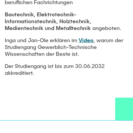
Intern
Lehre und Lernen
beruflichen Fachrichtungen
Interdisziplinärer Workshop des FSP
Forschung und Institute
„Biobasierte Prozesse und
Best Practices Lehre
Bautechnik,
Elektrotechnik-
Reaktortechnologien“
Informationstechnik,
Holztechnik,
Hochschuldidaktik - ZLL
Studienbereich FIT
Medientechnik und
Metalltechnik
angeboten.
LearnING Center
Inga und Jan-Ole erklären im
Video
, warum der
Lehre im europäischen Verbund (ECIU)
Studiengang Gewerblich-Technische
WorkINGLab / Makerspace
Wissenschaften der Beste ist.
Der Studiengang ist bis zum 30.06.2032
Institute im Überblick
akkreditiert.