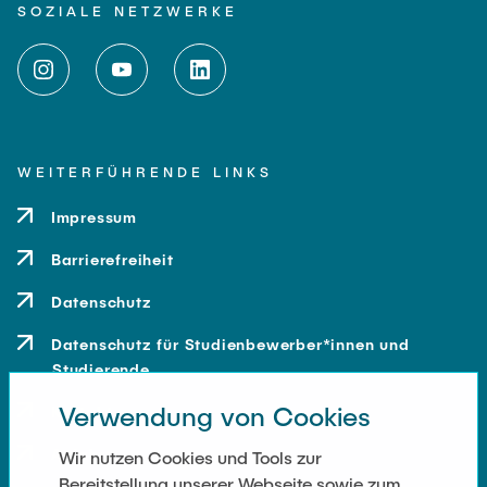
SOZIALE NETZWERKE
WEITERFÜHRENDE LINKS
Impressum
Barrierefreiheit
Datenschutz
Datenschutz für Studienbewerber*innen und
Studierende
Verwendung von Cookies
Kontakt
Anfahrt
Wir nutzen Cookies und Tools zur
Bereitstellung unserer Webseite sowie zum