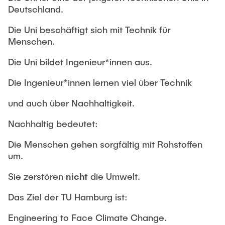
Intern
Lehre und Lernen
Interdisziplinärer Workshop des FSP
Deutschland.
Forschung und Institute
„Biobasierte Prozesse und
Best Practices Lehre
Die Uni beschäftigt sich mit Technik für
Reaktortechnologien“
Hochschuldidaktik - ZLL
Menschen.
Studienbereich FIT
LearnING Center
Die Uni bildet Ingenieur*innen aus.
Lehre im europäischen Verbund (ECIU)
Die Ingenieur*innen lernen viel über Technik
WorkINGLab / Makerspace
und auch über Nachhaltigkeit.
Institute im Überblick
Nachhaltig bedeutet:
Die Menschen gehen sorgfältig mit Rohstoffen
um.
Sie zerstören
nicht
die Umwelt.
Das Ziel der TU Hamburg ist:
Engineering to Face Climate Change.