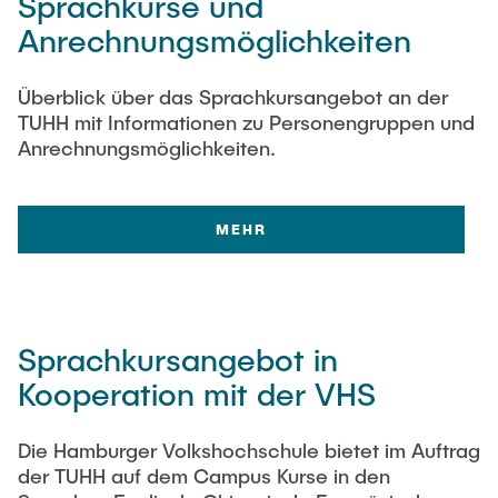
Sprachkurse und
Intern
Lehre und Lernen
Interdisziplinärer Workshop des FSP
Anrechnungsmöglichkeiten
Forschung und Institute
„Biobasierte Prozesse und
Best Practices Lehre
Reaktortechnologien“
Hochschuldidaktik - ZLL
Studienbereich FIT
Überblick über das Sprachkursangebot an der
TUHH mit Informationen zu Personengruppen und
LearnING Center
Anrechnungsmöglichkeiten.
Lehre im europäischen Verbund (ECIU)
WorkINGLab / Makerspace
MEHR
Institute im Überblick
Sprachkursangebot in
Kooperation mit der VHS
Die Hamburger Volkshochschule bietet im Auftrag
der TUHH auf dem Campus Kurse in den