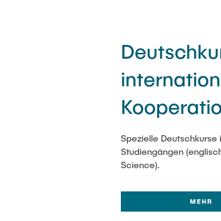
Deutschkur
internatio
Kooperatio
Spezielle Deutschkurse i
Studiengängen (englisc
Science).
MEHR