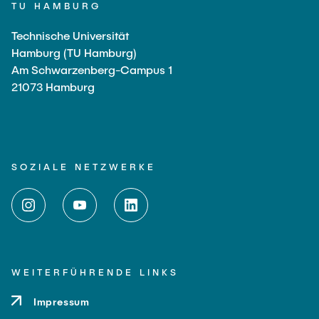
Intern
Lehre und Lernen
TU HAMBURG
Interdisziplinärer Workshop des FSP
Forschung und Institute
„Biobasierte Prozesse und
Best Practices Lehre
Technische Universität
Reaktortechnologien“
Hamburg (TU Hamburg)
Hochschuldidaktik - ZLL
Studienbereich FIT
Am Schwarzenberg-Campus 1
LearnING Center
21073 Hamburg
Lehre im europäischen Verbund (ECIU)
WorkINGLab / Makerspace
Institute im Überblick
SOZIALE NETZWERKE
WEITERFÜHRENDE LINKS
Impressum