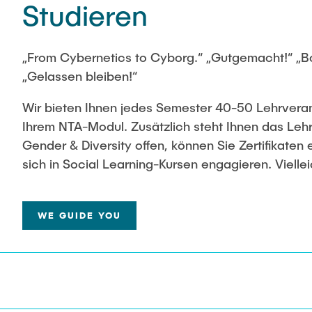
Studieren
„From Cybernetics to Cyborg.“ „Gutgemacht!“ „B
„Gelassen bleiben!“
Wir bieten Ihnen jedes Semester 40-50 Lehrveran
Ihrem NTA-Modul. Zusätzlich steht Ihnen das Leh
Gender & Diversity offen, können Sie Zertifikaten
sich in Social Learning-Kursen engagieren. Vielle
ein Blick in die Förderangebote für studentische I
Lassen Sie sich (ver)führen.
WE GUIDE YOU