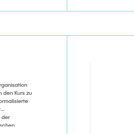
rganisation
m den Kurs zu
ormalisierte
r
 der
ischen
en,