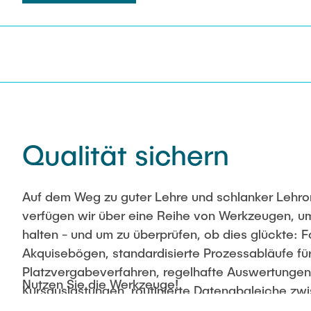
Qualität sichern
Auf dem Weg zu guter Lehre und schlanker Lehro
verfügen wir über eine Reihe von Werkzeugen, u
halten - und um zu überprüfen, ob dies glückte: F
Akquisebögen, standardisierte Prozessabläufe fü
Platzvergabeverfahren, regelhafte Auswertungen
Nutzen Sie die Werkzeuge!
Kursauslastungen, routinierte Datenabgleiche zw
Seminarteilnahmezahlen und abgelegten Prüfung