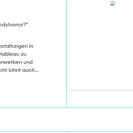
odyhorror?“
staltungen in
rtableau zu
 erwerben und
icht lohnt auch
nitiativen?