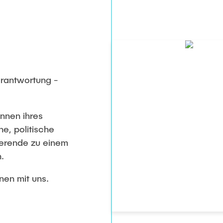
erantwortung -
innen ihres
e, politische
dierende zu einem
.
nen mit uns.