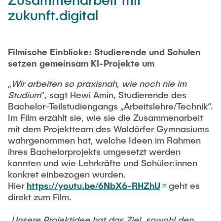
Newsroom
Beratung und Kontakt
Studiengänge
zukunft.digital
UNU HUB "Engineering to Face Climate Change"
Austauschstudium
Pressemitteilungen
Neu an der TUHH
Forschung und Institute
Intercultural Hub
Flyer und Broschüren
Rund ums Studium
(Gast)Wissenschaftler*innen
Forschungsförderung
Filmische Einblicke: Studierende und Schulen
Technologie und Innovation in der Bildung
Magazin spektrum
Studienorganisation
setzen gemeinsam KI-Projekte um
News
Veranstaltungen
Partnerships and Strategy
Early Career Researchers
„
Wir arbeiten so praxisnah, wie noch nie im
AI in Education
Studiengänge
Partnerhochschulen Studierendenaustausch
Studium
", sagt Hewi Amin, Studierende des
Merchandise-Shop
Forschung und Institute
Gute Wissenschaftliche Praxis
Bachelor-Teilstudiengangs „Arbeitslehre/Technik“.
Eine Partnerschaft vereinbaren
Für Absolventinnen und Absolventen
Im Film erzählt sie, wie sie die Zusammenarbeit
Arbeiten an der TU Hamburg
Strategie
mit dem Projektteam des Waldörfer Gymnasiums
Management-Wissenschaften und Technologie
Alumni
Future Lectures
wahrgenommen hat, welche Ideen im Rahmen
ECIU University
Stellenausschreibungen
Berufseinstieg - Career Center
ihres Bachelorprojekts umgesetzt werden
Team
Studiengänge
konnten und wie Lehrkräfte und Schüler:innen
Berufsausbildung und Praktika
Graduiertenakademie
Contacts & International Team
konkret einbezogen wurden.
Forschung und Institute
Berufungen
Promotion und Habilitation
Hier
https://youtu.be/6NbX6-RHZhU
geht es
Neue Mitarbeitende
direkt zum Film.
Wissenschaftliche Weiterbildung
Neues aus der Forschung &
Maschinenbau
Transfer
„
Unsere Projektidee hat das Ziel, sowohl den
Studiengänge