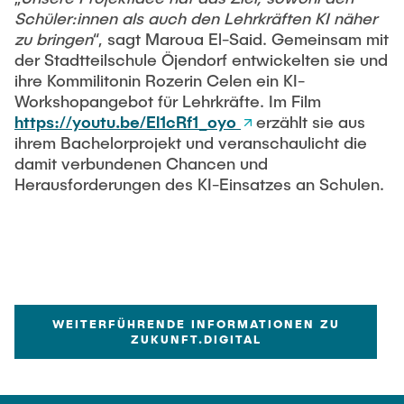
Intern
Lehre und Lernen
Interdisziplinärer Workshop des FSP
Schüler:innen als auch den Lehrkräften KI näher
Forschung und Institute
„Biobasierte Prozesse und
zu bringen
“, sagt Maroua El-Said. Gemeinsam mit
Best Practices Lehre
Reaktortechnologien“
der Stadtteilschule Öjendorf entwickelten sie und
Hochschuldidaktik - ZLL
Studienbereich FIT
ihre Kommilitonin Rozerin Celen ein KI-
Workshopangebot für Lehrkräfte. Im Film
LearnING Center
https://youtu.be/El1cRf1_oyo
erzählt sie aus
Lehre im europäischen Verbund (ECIU)
ihrem Bachelorprojekt und veranschaulicht die
WorkINGLab / Makerspace
damit verbundenen Chancen und
Herausforderungen des KI-Einsatzes an Schulen.
Institute im Überblick
WEITERFÜHRENDE INFORMATIONEN ZU
ZUKUNFT.DIGITAL