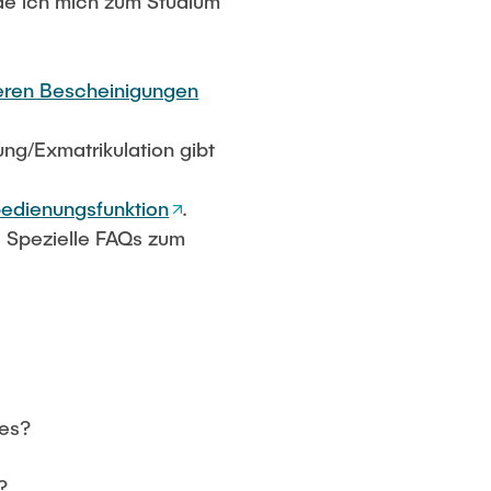
de ich mich zum Studium
eren Bescheinigungen
ng/Exmatrikulation gibt
bedienungsfunktion
.
. Spezielle FAQs zum
 es?
?