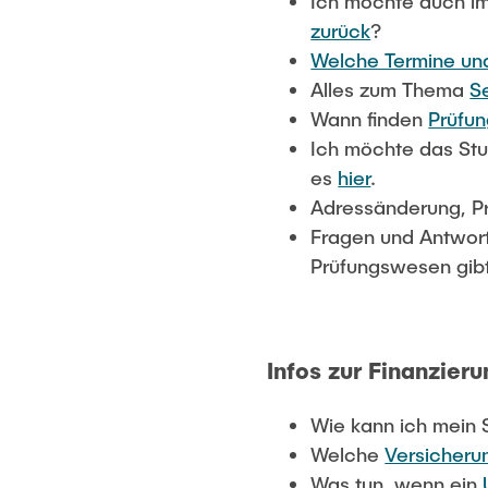
Ich möchte auch im
zurück
?
Welche Termine und 
Alles zum Thema
S
Wann finden
Prüfu
Ich möchte das Stu
es
hier
.
Adressänderung, Pr
Fragen und Antwor
Prüfungswesen gib
Infos zur Finanzier
Wie kann ich mein
Welche
Versicheru
Was tun, wenn ein