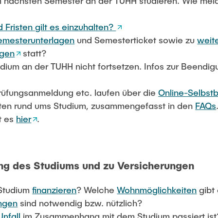
 nächsten Semester an der TUHH studieren. Wie mel
Fristen gilt es einzuhalten?
emesterunterlagen
und Semesterticket sowie zu
weit
ngen
statt?
dium an der TUHH nicht fortsetzen. Infos zur Beendigu
üfungsanmeldung etc. laufen über die
Online-Selbst
ten rund ums Studium, zusammengefasst in den
FAQs
t es
hier
.
ung des Studiums und zu Versicherungen
 Studium
finanzieren
? Welche
Wohnmöglichkeiten
gibt
ngen
sind notwendig bzw. nützlich?
Unfall
im Zusammenhang mit dem Studium passiert ist