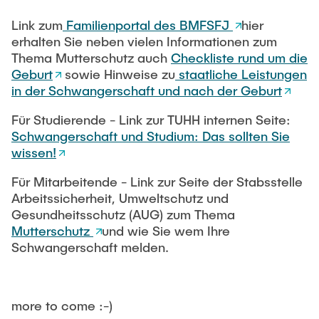
Intern
Lehre und Lernen
Interdisziplinärer Workshop des FSP
Forschung und Institute
Link zum
Familienportal des BMFSFJ
hier
„Biobasierte Prozesse und
Best Practices Lehre
erhalten Sie neben vielen Informationen zum
Reaktortechnologien“
Hochschuldidaktik - ZLL
Thema Mutterschutz auch
Checkliste rund um die
Studienbereich FIT
Geburt
sowie Hinweise zu
staatliche Leistungen
LearnING Center
in der Schwangerschaft und nach der Geburt
Lehre im europäischen Verbund (ECIU)
Für Studierende - Link zur TUHH internen Seite:
WorkINGLab / Makerspace
Schwangerschaft und Studium: Das sollten Sie
wissen!
Institute im Überblick
Für Mitarbeitende - Link zur Seite der Stabsstelle
Arbeitssicherheit, Umweltschutz und
Gesundheitsschutz (AUG) zum Thema
Mutterschutz
und wie Sie wem Ihre
Schwangerschaft melden.
more to come :-)