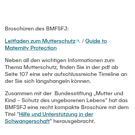
Newsroom
Beratung und Kontakt
Studiengänge
UNU HUB "Engineering to Face Climate Change"
Austauschstudium
Pressemitteilungen
Neu an der TUHH
Forschung und Institute
Intercultural Hub
Flyer und Broschüren
Rund ums Studium
Broschüren des BMFSFJ:
(Gast)Wissenschaftler*innen
Forschungsförderung
Technologie und Innovation in der Bildung
Magazin spektrum
Studienorganisation
Leitfaden zum Mutterschutz
. /
Guide to
News
Veranstaltungen
Partnerships and Strategy
Maternity Protection
Early Career Researchers
AI in Education
Studiengänge
Partnerhochschulen Studierendenaustausch
Neben all den wichtigen Informationen zum
Merchandise-Shop
Forschung und Institute
Gute Wissenschaftliche Praxis
Thema Mutterschutz, finden Sie in der pdf ab
Eine Partnerschaft vereinbaren
Für Absolventinnen und Absolventen
Seite 107 eine sehr aufschlussreiche Timeline an
Arbeiten an der TU Hamburg
Strategie
Management-Wissenschaften und Technologie
Alumni
der Sie sich längshangeln können.
Future Lectures
ECIU University
Stellenausschreibungen
Berufseinstieg - Career Center
Zusammen mit der Bundesstiftung „Mutter und
Team
Studiengänge
Berufsausbildung und Praktika
Kind – Schutz des ungeborenen Lebens“ hat das
Graduiertenakademie
Contacts & International Team
BMFSFJ eine recht kompakte Broschüre mit dem
Forschung und Institute
Berufungen
Promotion und Habilitation
Titel "
Hilfe und Unterstützung in der
Neue Mitarbeitende
Schwangerschaft
" herausgebracht.
Wissenschaftliche Weiterbildung
Neues aus der Forschung &
Maschinenbau
Transfer
Studiengänge