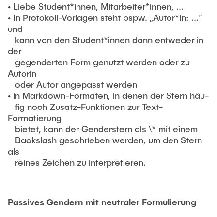
Intern
Lehre und Lernen
• Liebe Student*innen, Mitarbeiter*innen, ...
Interdisziplinärer Workshop des FSP
Forschung und Institute
• In Protokoll-Vorlagen steht bspw. „Autor*in: ...“
„Biobasierte Prozesse und
Best Practices Lehre
und
Reaktortechnologien“
Hochschuldidaktik - ZLL
kann von den Student*innen dann entweder in
Studienbereich FIT
der
LearnING Center
gegenderten Form genutzt werden oder zu
Lehre im europäischen Verbund (ECIU)
Autorin
oder Autor angepasst werden
WorkINGLab / Makerspace
• in Markdown-Formaten, in denen der Stern häu-
fig noch Zusatz-Funktionen zur Text-
Institute im Überblick
Formatierung
bietet, kann der Genderstern als \* mit einem
Backslash geschrieben werden, um den Stern
als
reines Zeichen zu interpretieren.
Passives Gendern mit neutraler Formulierung