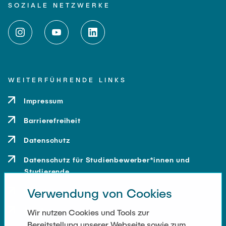
SOZIALE NETZWERKE
WEITERFÜHRENDE LINKS
Impressum
Barrierefreiheit
Datenschutz
Datenschutz für Studienbewerber*innen und
Studierende
Verwendung von Cookies
Kontakt
Anfahrt
Wir nutzen Cookies und Tools zur
Bereitstellung unserer Webseite sowie zum