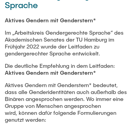
Sprache
Newsroom
Beratung und Kontakt
Studiengänge
UNU HUB "Engineering to Face Climate Change"
Austauschstudium
Pressemitteilungen
Neu an der TUHH
Forschung und Institute
Aktives Gendern mit Genderstern*
Intercultural Hub
Flyer und Broschüren
Rund ums Studium
(Gast)Wissenschaftler*innen
Forschungsförderung
Technologie und Innovation in der Bildung
Im „Arbeitskreis Gendergerechte Sprache“ des
Magazin spektrum
Studienorganisation
Akademischen Senates der TU Hamburg im
News
Veranstaltungen
Partnerships and Strategy
Frühjahr 2022 wurde der Leitfaden zu
Early Career Researchers
AI in Education
gendergerechter Sprache entwickelt.
Studiengänge
Partnerhochschulen Studierendenaustausch
Merchandise-Shop
Forschung und Institute
Gute Wissenschaftliche Praxis
Die deutliche Empfehlung in dem Leitfaden:
Eine Partnerschaft vereinbaren
Für Absolventinnen und Absolventen
Aktives Gendern mit Genderstern*
Arbeiten an der TU Hamburg
Strategie
Management-Wissenschaften und Technologie
Alumni
Future Lectures
Aktives Gendern mit Genderstern* bedeutet,
ECIU University
Stellenausschreibungen
Berufseinstieg - Career Center
dass alle Genderidentitäten auch außerhalb des
Team
Studiengänge
Binären angesprochen werden. Wo immer eine
Berufsausbildung und Praktika
Graduiertenakademie
Contacts & International Team
Gruppe von Menschen angesprochen
Forschung und Institute
Berufungen
Promotion und Habilitation
wird, können dafür folgende Formulierungen
genutzt werden:
Neue Mitarbeitende
Wissenschaftliche Weiterbildung
Neues aus der Forschung &
Maschinenbau
Transfer
Studiengänge