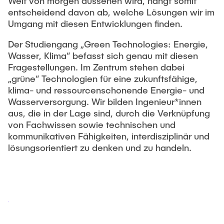
Intern
Welt von morgen aussehen wird, hängt somit
Lehre und Lernen
Interdisziplinärer Workshop des FSP
entscheidend davon ab, welche Lösungen wir im
Forschung und Institute
„Biobasierte Prozesse und
Best Practices Lehre
Umgang mit diesen Entwicklungen finden.
Reaktortechnologien“
Hochschuldidaktik - ZLL
Studienbereich FIT
Der Studiengang „Green Technologies: Energie,
Wasser, Klima“ befasst sich genau mit diesen
LearnING Center
Fragestellungen. Im Zentrum stehen dabei
Lehre im europäischen Verbund (ECIU)
„grüne“ Technologien für eine zukunftsfähige,
WorkINGLab / Makerspace
klima- und ressourcenschonende Energie- und
Wasserversorgung. Wir bilden Ingenieur*innen
Institute im Überblick
aus, die in der Lage sind, durch die Verknüpfung
von Fachwissen sowie technischen und
kommunikativen Fähigkeiten, interdisziplinär und
lösungsorientiert zu denken und zu handeln.