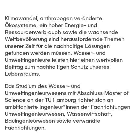
Intern
Lehre und Lernen
Interdisziplinärer Workshop des FSP
Forschung und Institute
„Biobasierte Prozesse und
Best Practices Lehre
Klimawandel, anthropogen veränderte
Reaktortechnologien“
Hochschuldidaktik - ZLL
Ökosysteme, ein hoher Energie- und
Studienbereich FIT
Ressourcenverbrauch sowie die wachsende
LearnING Center
Weltbevölkerung sind herausfordernde Themen
Lehre im europäischen Verbund (ECIU)
unserer Zeit für die nachhaltige Lösungen
gefunden werden müssen. Wasser- und
WorkINGLab / Makerspace
Umweltingenieure leisten hier einen wertvollen
Beitrag zum nachhaltigen Schutz unseres
Institute im Überblick
Lebensraums.
Das Studium des Wasser- und
Umweltingenieurwesens mit Abschluss Master of
Science an der TU Hamburg richtet sich an
ambitionierte Ingenieur*innen der Fachrichtungen
Umweltingenieurwesen, Wasserwirtschaft,
Bauingenieurwesen sowie verwandte
Fachrichtungen.