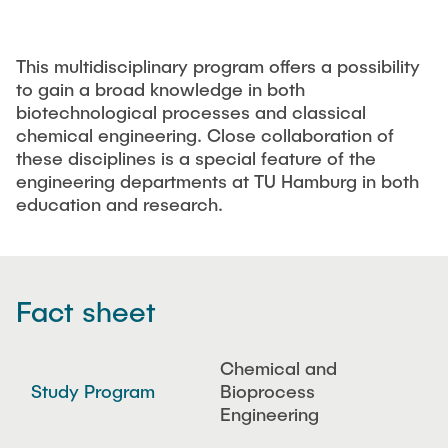
Intern
Lehre und Lernen
Interdisziplinärer Workshop des FSP
Forschung und Institute
„Biobasierte Prozesse und
Best Practices Lehre
Reaktortechnologien“
This multidisciplinary program offers a possibility
Hochschuldidaktik - ZLL
Studienbereich FIT
to gain a broad knowledge in both
LearnING Center
biotechnological processes and classical
chemical engineering. Close collaboration of
Lehre im europäischen Verbund (ECIU)
these disciplines is a special feature of the
WorkINGLab / Makerspace
engineering departments at TU Hamburg in both
education and research.
Institute im Überblick
Fact sheet
Chemical and
Study Program
Bioprocess
Engineering