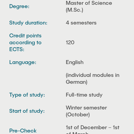
Master of Science
Degree:
(M.Sc.)
Study duration:
4 semesters
Credit points
according to
120
ECTS:
Language:
English
(individual modules in
German)
Type of study:
Full-time study
Winter semester
Start of study:
(October)
1st of December – 1st
Pre-Check