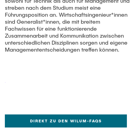
Intern
sowohl für Technik als auch für Management und
Lehre und Lernen
Interdisziplinärer Workshop des FSP
streben nach dem Studium meist eine
Forschung und Institute
„Biobasierte Prozesse und
Best Practices Lehre
Führungsposition an. Wirtschaftsingenieur*innen
Reaktortechnologien“
sind Generalist*innen, die mit breitem
Hochschuldidaktik - ZLL
Studienbereich FIT
Fachwissen für eine funktionierende
LearnING Center
Zusammenarbeit und Kommunikation zwischen
unterschiedlichen Disziplinen sorgen und eigene
Lehre im europäischen Verbund (ECIU)
Managemententscheidungen treffen können.
WorkINGLab / Makerspace
Institute im Überblick
DIREKT ZU DEN WILUM-FAQS