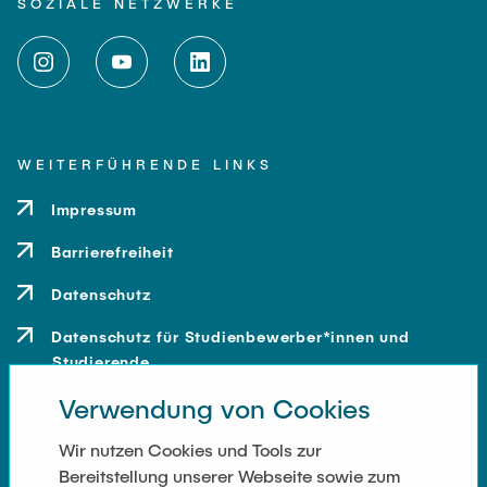
SOZIALE NETZWERKE
WEITERFÜHRENDE LINKS
Impressum
Barrierefreiheit
Datenschutz
Datenschutz für Studienbewerber*innen und
Studierende
Verwendung von Cookies
Kontakt
Anfahrt
Wir nutzen Cookies und Tools zur
Bereitstellung unserer Webseite sowie zum