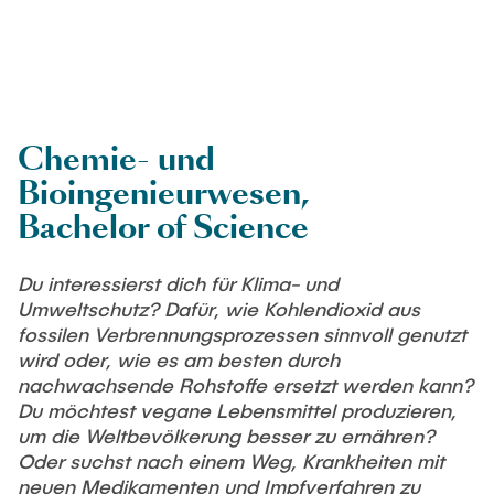
Newsroom
Beratung und Kontakt
Studiengänge
UNU HUB "Engineering to Face Climate Change"
Austauschstudium
Pressemitteilungen
Neu an der TUHH
Forschung und Institute
Intercultural Hub
Flyer und Broschüren
Rund ums Studium
(Gast)Wissenschaftler*innen
Forschungsförderung
Technologie und Innovation in der Bildung
Magazin spektrum
Studienorganisation
Chemie- und
News
Veranstaltungen
Partnerships and Strategy
Early Career Researchers
Bioingenieurwesen,
AI in Education
Studiengänge
Partnerhochschulen Studierendenaustausch
Bachelor of Science
Merchandise-Shop
Forschung und Institute
Gute Wissenschaftliche Praxis
Eine Partnerschaft vereinbaren
Für Absolventinnen und Absolventen
Du interessierst dich für Klima- und
Arbeiten an der TU Hamburg
Strategie
Management-Wissenschaften und Technologie
Alumni
Future Lectures
Umweltschutz? Dafür, wie Kohlendioxid aus
ECIU University
Stellenausschreibungen
Berufseinstieg - Career Center
fossilen Verbrennungsprozessen sinnvoll genutzt
Team
Studiengänge
wird oder, wie es am besten durch
Berufsausbildung und Praktika
Graduiertenakademie
Contacts & International Team
nachwachsende Rohstoffe ersetzt werden kann?
Forschung und Institute
Berufungen
Promotion und Habilitation
Du möchtest vegane Lebensmittel produzieren,
um die Weltbevölkerung besser zu ernähren?
Neue Mitarbeitende
Wissenschaftliche Weiterbildung
Neues aus der Forschung &
Maschinenbau
Oder suchst nach einem Weg, Krankheiten mit
Transfer
neuen Medikamenten und Impfverfahren zu
Studiengänge