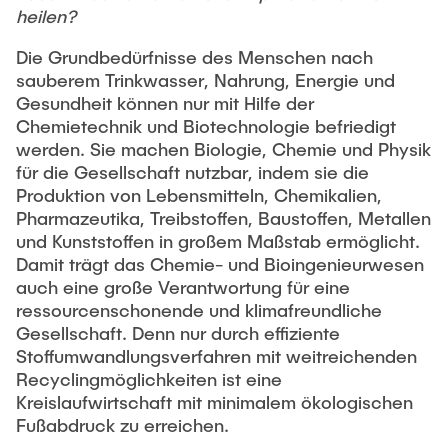
Intern
Lehre und Lernen
Interdisziplinärer Workshop des FSP
heilen?
Forschung und Institute
„Biobasierte Prozesse und
Best Practices Lehre
Die Grundbedürfnisse des Menschen nach
Reaktortechnologien“
Hochschuldidaktik - ZLL
sauberem Trinkwasser, Nahrung, Energie und
Studienbereich FIT
Gesundheit können nur mit Hilfe der
LearnING Center
Chemietechnik und Biotechnologie befriedigt
Lehre im europäischen Verbund (ECIU)
werden. Sie machen Biologie, Chemie und Physik
für die Gesellschaft nutzbar, indem sie die
WorkINGLab / Makerspace
Produktion von Lebensmitteln, Chemikalien,
Pharmazeutika, Treibstoffen, Baustoffen, Metallen
Institute im Überblick
und Kunststoffen in großem Maßstab ermöglicht.
Damit trägt das Chemie- und Bioingenieurwesen
auch eine große Verantwortung für eine
ressourcenschonende und klimafreundliche
Gesellschaft. Denn nur durch effiziente
Stoffumwandlungsverfahren mit weitreichenden
Recyclingmöglichkeiten ist eine
Kreislaufwirtschaft mit minimalem ökologischen
Fußabdruck zu erreichen.