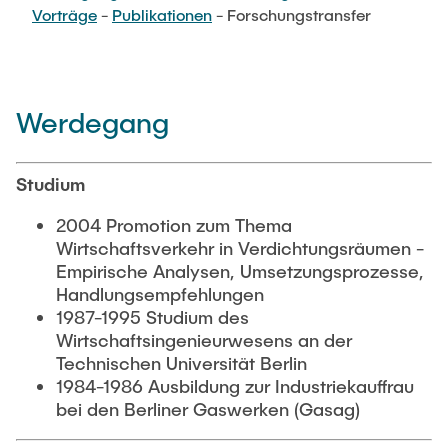
PUBLIKATIONEN
Vorträge
-
Publikationen
- Forschungstransfer
Abgeschlossene studentische Arbeiten
Buchtipps
Siedlungsstruktur und Verkehrsplanung
Medien
Verkehrs- und Logistikknoten
Werdegang
Studium
2004 Promotion zum Thema
Wirtschaftsverkehr in Verdichtungsräumen -
Empirische Analysen, Umsetzungsprozesse,
Handlungsempfehlungen
1987-1995 Studium des
Wirtschaftsingenieurwesens an der
Technischen Universität Berlin
1984-1986 Ausbildung zur Industriekauffrau
bei den Berliner Gaswerken (Gasag)