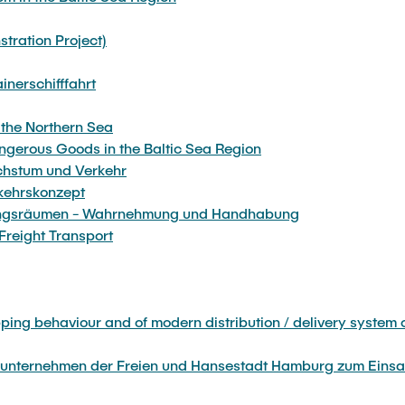
tration Project)
nerschifffahrt
 the Northern Sea
ngerous Goods in the Baltic Sea Region
chstum und Verkehr
rkehrskonzept
allungsräumen - Wahrnehmung und Handhabung
Freight Transport
ping behaviour and of modern distribution / delivery system c
ikunternehmen der Freien und Hansestadt Hamburg zum Einsatz