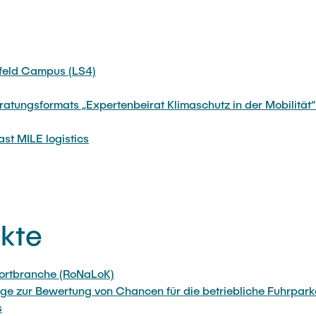
rfeld Campus (LS4)
atungsformats „Expertenbeirat Klimaschutz in der Mobilität“ 
st MILE logistics
kte
portbranche (RoNaLoK)
uge zur Bewertung von Chancen für die betriebliche Fuhrparke
s