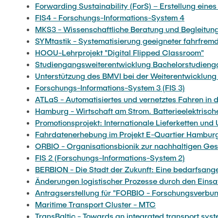
Forwarding Sustainability (ForS) – Erstellung ein
FIS4 - Forschungs-Informations-System 4
MKS3 - Wissenschaftliche Beratung und Begleitung 
SYMtastik - Systematisierung geeigneter fahrfremd
HOOU-Lehrprojekt "Digital Flipped Classroom"
Studiengangsweiterentwicklung Bachelorstudiengan
Unterstützung des BMVI bei der Weiterentwicklung d
Forschungs-Informations-System 3 (FIS 3)
ATLaS - Automatisiertes und vernetztes Fahren in d
Hamburg - Wirtschaft am Strom. Batterieelektrisch
Promotionsprojekt: Internationale Lieferketten un
Fahrdatenerhebung im Projekt E-Quartier Hambur
ORBIO - Organisationsbionik zur nachhaltigen Ges
FIS 2 (Forschungs-Informations-System 2)
BERBION - Die Stadt der Zukunft: Eine bedarfsan
Änderungen logistischer Prozesse durch den Einsa
Antragserstellung für "FORBIO - Forschungsverbun
Maritime Transport Cluster - MTC
TransBaltic - Towards an integrated transport syst