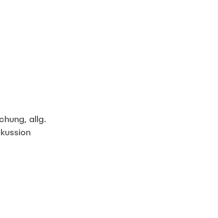
chung, allg.
skussion