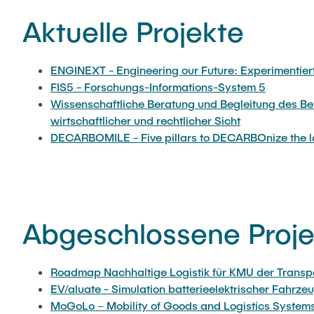
Aktuelle Projekte
ENGINEXT - Engineering our Future: Experimentie
FIS5 - Forschungs-Informations-System 5
Wissenschaftliche Beratung und Begleitung des Ber
wirtschaftlicher und rechtlicher Sicht
DECARBOMILE - Five pillars to DECARBOnize the la
Abgeschlossene Proje
Roadmap Nachhaltige Logistik für KMU der Trans
EV/aluate - Simulation batterieelektrischer Fahrze
MoGoLo – Mobility of Goods and Logistics System