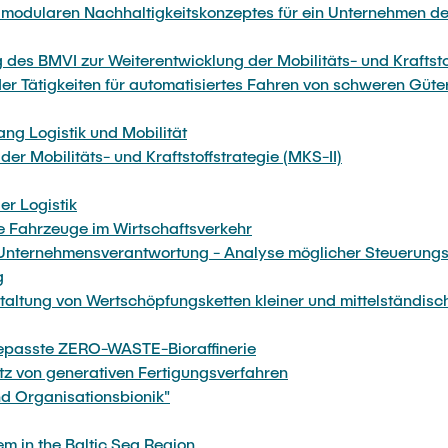
es modularen Nachhaltigkeitskonzeptes für ein Unternehmen de
des BMVI zur Weiterentwicklung der Mobilitäts- und Kraftst
er Tätigkeiten für automatisiertes Fahren von schweren Güte
g Logistik und Mobilität
er Mobilitäts- und Kraftstoffstrategie (MKS-II)
er Logistik
e Fahrzeuge im Wirtschaftsverkehr
d Unternehmensverantwortung - Analyse möglicher Steuerungs
g
taltung von Wertschöpfungsketten kleiner und mittelständis
gepasste ZERO-WASTE-Bioraffinerie
tz von generativen Fertigungsverfahren
d Organisationsbionik"
em in the Baltic Sea Region