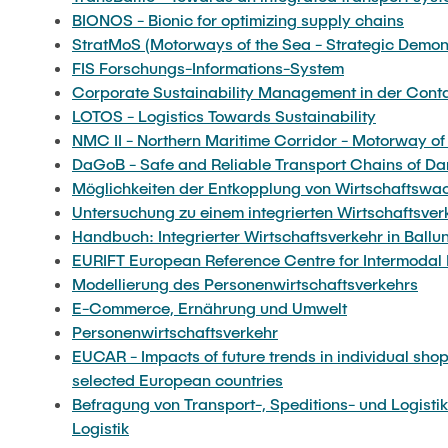
BIONOS - Bionic for optimizing supply chains
StratMoS (Motorways of the Sea - Strategic Demons
FIS Forschungs-Informations-System
Corporate Sustainability Management in der Contai
LOTOS - Logistics Towards Sustainability
NMC II - Northern Maritime Corridor - Motorway of
DaGoB - Safe and Reliable Transport Chains of Da
Möglichkeiten der Entkopplung von Wirtschaftswa
Untersuchung zu einem integrierten Wirtschaftsve
Handbuch: Integrierter Wirtschaftsverkehr in B
EURIFT European Reference Centre for Intermodal 
Modellierung des Personenwirtschaftsverkehrs
E-Commerce, Ernährung und Umwelt
Personenwirtschaftsverkehr
EUCAR - Impacts of future trends in individual shop
selected European countries
Befragung von Transport-, Speditions- und Logist
Logistik