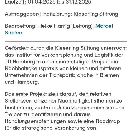
PUBLIKATIONEN
Laufzeit: 01.04.2025 bis 31.12.2025
Abgeschlossene studentische Arbeiten
Buchtipps
Auftraggeber/Finanzierung: Kieserling Stiftung
Siedlungsstruktur und Verkehrsplanung
Medien
Bearbeitung: Heike Flämig (Leitung),
Marcel
Verkehrs- und Logistikknoten
Steffen
Gefördert durch die Kieserling Stiftung untersucht
das Institut für Verkehrsplanung und Logistik der
TU Hamburg in einem mehrstufigen Projekt die
Nachhaltigkeitspraxis von kleinen und mittleren
Unternehmen der Transportbranche in Bremen
und Hamburg.
Das erste Projekt zielt darauf, den relativen
Stellenwert einzelner Nachhaltigkeitsthemen zu
bestimmen, zentrale Umsetzungshemmnisse und
Treiber zu identifizieren und daraus
Handlungsempfehlungen sowie eine Roadmap
für die strategische Verankerung von