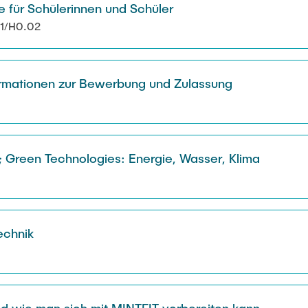
für Schülerinnen und Schüler
01/H0.02
ormationen zur Bewerbung und Zulassung
 Green Technologies: Energie, Wasser, Klima
echnik
d wie man sich mit MINTFIT vorbereiten kann.