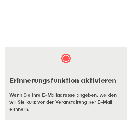
Intern
Lehre und Lernen
Interdisziplinärer Workshop des FSP
Forschung und Institute
„Biobasierte Prozesse und
Best Practices Lehre
Reaktortechnologien“
Hochschuldidaktik - ZLL
Studienbereich FIT
LearnING Center
Lehre im europäischen Verbund (ECIU)
WorkINGLab / Makerspace
Institute im Überblick
Erinnerungsfunktion aktivieren
Wenn Sie Ihre E-Mailadresse angeben, werden
wir Sie kurz vor der Veranstaltung per E-Mail
erinnern.