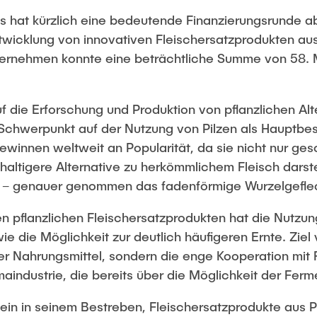
ots hat kürzlich eine bedeutende Finanzierungsrunde 
icklung von innovativen Fleischersatzprodukten aus
ternehmen konnte eine beträchtliche Summe von 58. M
auf die Erforschung und Produktion von pflanzlichen Alt
 Schwerpunkt auf der Nutzung von Pilzen als Hauptbesta
ewinnen weltweit an Popularität, da sie nicht nur g
ltigere Alternative zu herkömmlichem Fleisch darstell
ze – genauer genommen das fadenförmige Wurzelgeflec
n pflanzlichen Fleischersatzprodukten hat die Nutzu
e die Möglichkeit zur deutlich häufigeren Ernte. Ziel v
er Nahrungsmittel, sondern die enge Kooperation mit 
aindustrie, die bereits über die Möglichkeit der Ferm
 allein in seinem Bestreben, Fleischersatzprodukte aus 