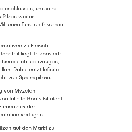
abgeschlossen, um seine
 Pilzen weiter
illionen Euro an frischem
ernativen zu Fleisch
ndteil liegt. Pilzbasierte
eschmacklich überzeugen,
en. Dabei nutzt Infinite
ht von Speisepilzen.
ng von Myzelen
on Infinite Roots ist nicht
Firmen aus der
entation verfügen.
Pilzen auf den Markt zu