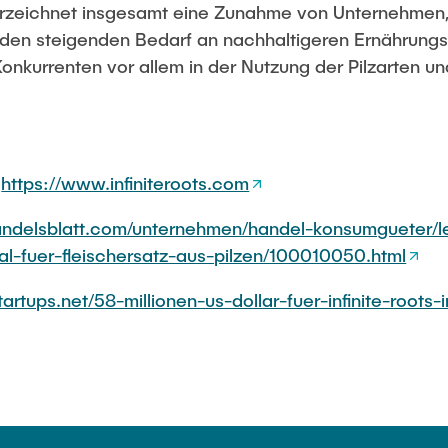
erzeichnet insgesamt eine Zunahme von Unternehmen, 
m den steigenden Bedarf an nachhaltigeren Ernährung
onkurrenten vor allem in der Nutzung der Pilzarten un
:
https://www.infiniteroots.com
ndelsblatt.com/unternehmen/handel-konsumgueter/leb
al-fuer-fleischersatz-aus-pilzen/100010050.html
rtups.net/58-millionen-us-dollar-fuer-infinite-roots-