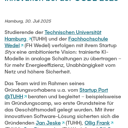
Newsroom
Beratung und Kontakt
Studiengänge
UNU HUB "Engineering to Face Climate Change"
Austauschstudium
Pressemitteilungen
Neu an der TUHH
Forschung und Institute
Intercultural Hub
Hamburg, 30. Juli 2025
Flyer und Broschüren
Rund ums Studium
(Gast)Wissenschaftler*innen
Forschungsförderung
Technologie und Innovation in der Bildung
Studierende der
Technischen Universität
Magazin spektrum
Studienorganisation
Hamburg
(TUHH) und der
Fachhochschule
News
Veranstaltungen
Partnerships and Strategy
Wedel
(FH Wedel) verfolgen mit ihrem Startup
Early Career Researchers
AI in Education
Studiengänge
Styx
eine ambitionierte Vision: trainierte KI-
Partnerhochschulen Studierendenaustausch
Merchandise-Shop
Modelle in analoge Schaltungen zu übertragen –
Forschung und Institute
Gute Wissenschaftliche Praxis
Eine Partnerschaft vereinbaren
für mehr Energieeffizienz, Unabhängigkeit vom
Für Absolventinnen und Absolventen
Netz und höhere Sicherheit.
Arbeiten an der TU Hamburg
Strategie
Management-Wissenschaften und Technologie
Alumni
Future Lectures
Das Team wird im Rahmen seines
ECIU University
Stellenausschreibungen
Berufseinstieg - Career Center
Gründungsvorhabens u.a. vom
Startup Port
Team
Studiengänge
Berufsausbildung und Praktika
Graduiertenakademie
@TUHH
beraten und begleitet – beispielsweise
Contacts & International Team
Forschung und Institute
im Gründungscamp, wo erste Grundsteine für
Berufungen
Promotion und Habilitation
das Geschäftsmodell gelegt wurden. Mit ihrer
Neue Mitarbeitende
Wissenschaftliche Weiterbildung
Neues aus der Forschung &
innovativen Software-Lösung sicherten sich die
Maschinenbau
Gründenden
Jan Jeske
(TUHH),
Ollig Frank
Transfer
Studiengänge