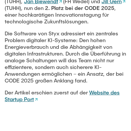
Intern
(TUHH),
Jan Biewendt
(FH Wedel) und
Jill Gern
Lehre und Lernen
Interdisziplinärer Workshop des FSP
(TUHH), nun den
2. Platz bei der CODE 2025
,
Forschung und Institute
„Biobasierte Prozesse und
Best Practices Lehre
einer hochkarätigen Innovationstagung für
Reaktortechnologien“
technologische Zukunftslösungen.
Hochschuldidaktik - ZLL
Studienbereich FIT
LearnING Center
Die Software von Styx adressiert ein zentrales
Problem digitaler KI-Systeme: Den hohen
Lehre im europäischen Verbund (ECIU)
Energieverbrauch und die Abhängigkeit von
WorkINGLab / Makerspace
digitalen Infrastrukturen. Durch die Überführung in
analoge Schaltungen will das Team nicht nur
Institute im Überblick
effizientere, sondern auch sicherere KI-
Anwendungen ermöglichen – ein Ansatz, der bei
CODE 2025 großen Anklang fand.
Der Artikel erschien zuerst auf der
Website des
Startup Port