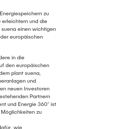
on Energiespeichern zu
 erleichtern und die
et suena einen wichtigen
g der europäischen
dere in die
auf den europäischen
udem plant suena,
cheranlagen und
en neuen Investoren
bestehenden Partnern
nt und Energie 360° ist
 Möglichkeiten zu
dafür, wie