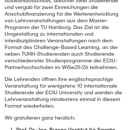
Intern
Auswahlausschuss, darunter zwei Studierende
Lehre und Lernen
Interdisziplinärer Workshop des FSP
und vergab für zwei Einreichungen die
Forschung und Institute
„Biobasierte Prozesse und
Best Practices Lehre
Anschubfinanzierung für die Weiterentwicklung
Reaktortechnologien“
von Lehrveranstaltungen aus dem Master-
Hochschuldidaktik - ZLL
Studienbereich FIT
Programm der TU Hamburg. Das Ziel ist die
LearnING Center
Umgestaltung zu internationalen und
interdisziplinären Veranstaltungen nach dem
Lehre im europäischen Verbund (ECIU)
Format des Challenge-Based Learning, an der
WorkINGLab / Makerspace
neben TUHH-Studierenden auch Studierende
verschiedenster Studienprogramme der ECIU-
Institute im Überblick
Partnerhochschulen im WiSe25/26 teilnehmen.
Die Lehrenden öffnen ihre englischsprachige
Veranstaltung für wenigstens 10 internationale
Studierende der ECIU University und werden die
Lehrveranstaltung mindestens einmal in diesem
Format wiederholen.
Wir gratulieren ganz herzlich:
Prof. Dr.-Ing. Bursac (Institut für Smarte