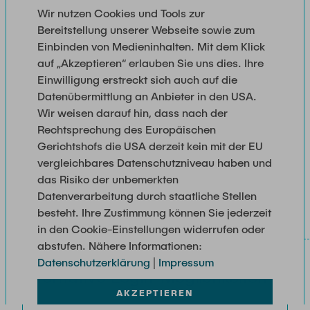
Newsroom
Wir nutzen Cookies und Tools zur
Beratung und Kontakt
Studiengänge
UNU HUB "Engineering to Face Climate Change"
Austauschstudium
Bereitstellung unserer Webseite sowie zum
Pressemitteilungen
Neu an der TUHH
Forschung und Institute
Benutzername:
Intercultural Hub
Einbinden von Medieninhalten. Mit dem Klick
Flyer und Broschüren
Rund ums Studium
auf „Akzeptieren“ erlauben Sie uns dies. Ihre
(Gast)Wissenschaftler*innen
Forschungsförderung
Technologie und Innovation in der Bildung
Einwilligung erstreckt sich auch auf die
Magazin spektrum
Studienorganisation
Datenübermittlung an Anbieter in den USA.
News
Veranstaltungen
Partnerships and Strategy
Early Career Researchers
Wir weisen darauf hin, dass nach der
Passwort:
AI in Education
Studiengänge
Rechtsprechung des Europäischen
Partnerhochschulen Studierendenaustausch
Merchandise-Shop
Forschung und Institute
Gerichtshofs die USA derzeit kein mit der EU
Gute Wissenschaftliche Praxis
Eine Partnerschaft vereinbaren
Für Absolventinnen und Absolventen
vergleichbares Datenschutzniveau haben und
Arbeiten an der TU Hamburg
Strategie
das Risiko der unbemerkten
Management-Wissenschaften und Technologie
Alumni
Future Lectures
Datenverarbeitung durch staatliche Stellen
ECIU University
Stellenausschreibungen
Berufseinstieg - Career Center
besteht. Ihre Zustimmung können Sie jederzeit
Team
Studiengänge
Berufsausbildung und Praktika
in den Cookie-Einstellungen widerrufen oder
Graduiertenakademie
Contacts & International Team
abstufen. Nähere Informationen:
Forschung und Institute
Berufungen
Promotion und Habilitation
Datenschutzerklärung
|
Impressum
Alternative Login-Möglichkeiten
Neue Mitarbeitende
Wissenschaftliche Weiterbildung
Neues aus der Forschung &
Maschinenbau
AKZEPTIEREN
Transfer
Studiengänge