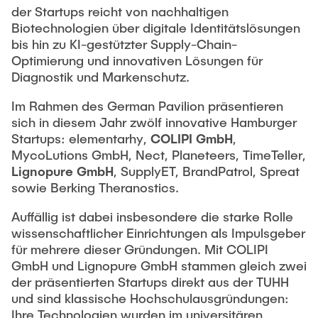
Intern
Lehre und Lernen
Interdisziplinärer Workshop des FSP
der Startups reicht von nachhaltigen
Forschung und Institute
Biotechnologien über digitale Identitätslösungen
„Biobasierte Prozesse und
Best Practices Lehre
bis hin zu KI-gestützter Supply-Chain-
Reaktortechnologien“
Hochschuldidaktik - ZLL
Studienbereich FIT
Optimierung und innovativen Lösungen für
Diagnostik und Markenschutz.
LearnING Center
Lehre im europäischen Verbund (ECIU)
Im Rahmen des German Pavilion präsentieren
sich in diesem Jahr zwölf innovative Hamburger
WorkINGLab / Makerspace
Startups: elementarhy,
COLIPI GmbH
,
MycoLutions GmbH, Nect, Planeteers, TimeTeller,
Institute im Überblick
Lignopure GmbH
, SupplyET, BrandPatrol, Spreat
sowie Berking Theranostics.
Auffällig ist dabei insbesondere die starke Rolle
wissenschaftlicher Einrichtungen als Impulsgeber
für mehrere dieser Gründungen. Mit COLIPI
GmbH und Lignopure GmbH stammen gleich zwei
der präsentierten Startups direkt aus der TUHH
und sind klassische Hochschulausgründungen:
Ihre Technologien wurden im universitären