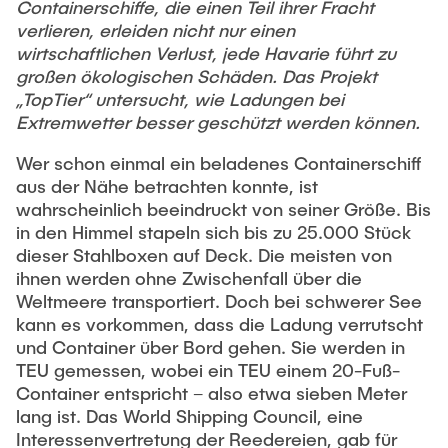
Intern
Lehre und Lernen
Containerschiffe, die einen Teil ihrer Fracht
Interdisziplinärer Workshop des FSP
verlieren, erleiden nicht nur einen
Forschung und Institute
„Biobasierte Prozesse und
Best Practices Lehre
wirtschaftlichen Verlust, jede Havarie führt zu
Reaktortechnologien“
großen ökologischen Schäden. Das Projekt
Hochschuldidaktik - ZLL
Studienbereich FIT
„TopTier“ untersucht, wie Ladungen bei
LearnING Center
Extremwetter besser geschützt werden können.
Lehre im europäischen Verbund (ECIU)
Wer schon einmal ein beladenes Containerschiff
WorkINGLab / Makerspace
aus der Nähe betrachten konnte, ist
wahrscheinlich beeindruckt von seiner Größe. Bis
Institute im Überblick
in den Himmel stapeln sich bis zu 25.000 Stück
dieser Stahlboxen auf Deck. Die meisten von
ihnen werden ohne Zwischenfall über die
Weltmeere transportiert. Doch bei schwerer See
kann es vorkommen, dass die Ladung verrutscht
und Container über Bord gehen. Sie werden in
TEU gemessen, wobei ein TEU einem 20-Fuß-
Container entspricht ­– also etwa sieben Meter
lang ist. Das World Shipping Council, eine
Interessenvertretung der Reedereien, gab für