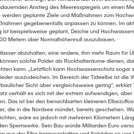
ndauernden Anstieg des Meeresspiegels um einen Me
hre werden geplante Ziele und Maßnahmen zum Hochw
ßnahmen gegebenenfalls anpassen zu können. Im akt
 ist beispielsweise geplant, Deiche und Hochwasser
,30 Metern über Normalhöhennull auszubauen.
Wasser abzuhalten, eine andere, ihm mehr Raum für Ü
 können solche Polder als Rückhalteräume dienen, da
chten kann. „Letztlich kann Hochwasserschutz sogar s
eder auszudeichen. Im Bereich der Tideelbe ist die 
ulicher Sicht aber vergleichsweise gering“, erklärt
atz verhält es sich mit der extrem aufwendigen, ab
ten. Das ist bei den benachbarten kleineren Elbezuflü
er, die in die Nordsee mündet, bereits geschehen. W
ichten, wäre es jedoch mit mehreren Kilometern Läng
den Sperrwerke. Sein Bau würde Milliarden Euro versch
ten aus der Elbe herausgehalten und Schäden so von