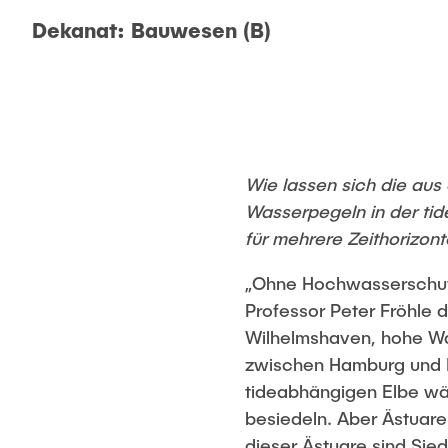
Dekanat: Bauwesen (B)
Wie lassen sich die au
Wasserpegeln in der tid
für mehrere Zeithorizont
„Ohne Hochwasserschutz
Professor Peter Fröhle d
Wilhelmshaven, hohe W
zwischen Hamburg und B
tideabhängigen Elbe w
besiedeln. Aber Ästuare
dieser Ästuare sind Sie