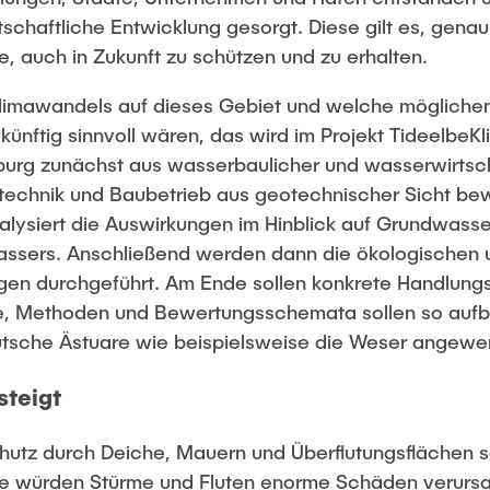
schaftliche Entwicklung gesorgt. Diese gilt es, genau
 auch in Zukunft zu schützen und zu erhalten.
Klimawandels auf dieses Gebiet und welche möglic
nftig sinnvoll wären, das wird im Projekt TideelbeKli
rg zunächst aus wasserbaulicher und wasserwirtschaf
technik und Baubetrieb aus geotechnischer Sicht bewer
alysiert die Auswirkungen im Hinblick auf Grundwass
assers. Anschließend werden dann die ökologischen
en durchgeführt. Am Ende sollen konkrete Handlungs
, Methoden und Bewertungsschemata sollen so aufb
utsche Ästuare wie beispielsweise die Weser angew
steigt
utz durch Deiche, Mauern und Überflutungsflächen 
 würden Stürme und Fluten enorme Schäden verursac