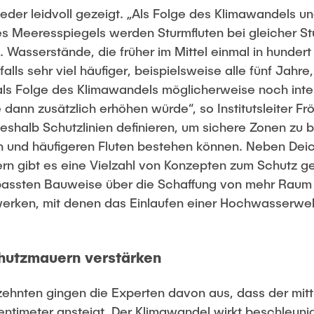
der leidvoll gezeigt. „Als Folge des Klimawandels u
 Meeresspiegels werden Sturmfluten bei gleicher Stu
. Wasserstände, die früher im Mittel einmal in hunder
lls sehr viel häufiger, beispielsweise alle fünf Jahr
s Folge des Klimawandels möglicherweise noch inten
ann zusätzlich erhöhen würde“, so Institutsleiter Frö
shalb Schutzlinien definieren, um sichere Zonen zu b
n und häufigeren Fluten bestehen können. Neben Dei
 gibt es eine Vielzahl von Konzepten zum Schutz g
passten Bauweise über die Schaffung von mehr Raum f
rken, mit denen das Einlaufen einer Hochwasserwel
hutzmauern verstärken
ehnten gingen die Experten davon aus, dass der mitt
entimeter ansteigt. Der Klimawandel wirkt beschleun