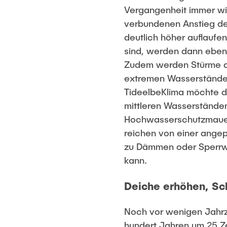
Vergangenheit immer wie
verbundenen Anstieg des
deutlich höher auflaufen
sind, werden dann ebenfa
Zudem werden Stürme al
extremen Wasserstände d
TideelbeKlima möchte de
mittleren Wasserstände
Hochwasserschutzmauern
reichen von einer ange
zu Dämmen oder Sperrwe
kann.
Deiche erhöhen, Sc
Noch vor wenigen Jahrz
hundert Jahren um 25 Z