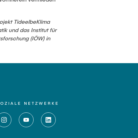
ojekt TideelbeKlima
k und das Institut für
sforschung (IÖW) in
SOZIALE NETZWERKE