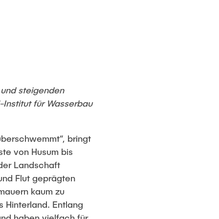
 und steigenden
Institut für Wasserbau
überschwemmt“, bringt
Küste von Husum bis
der Landschaft
und Flut geprägten
zmauern kaum zu
 Hinterland. Entlang
nd haben vielfach für