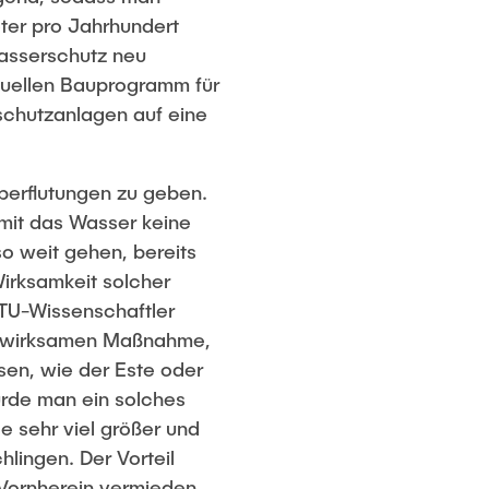
ter pro Jahrhundert
asserschutz neu
uellen Bauprogramm für
schutzanlagen auf eine
berflutungen zu geben.
mit das Wasser keine
o weit gehen, bereits
Wirksamkeit solcher
 TU-Wissenschaftler
er wirksamen Maßnahme,
ssen, wie der Este oder
ürde man ein solches
e sehr viel größer und
lingen. Der Vorteil
 Vornherein vermieden