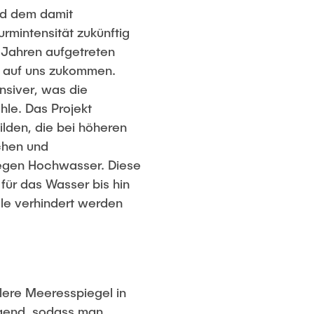
nd dem damit
rmintensität zukünftig
t Jahren aufgetreten
e, auf uns zukommen.
siver, was die
hle. Das Projekt
ilden, die bei höheren
chen und
egen Hochwasser. Diese
ür das Wasser bis hin
le verhindert werden
lere Meeresspiegel in
igend, sodass man