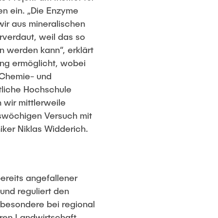
en ein. „Die Enzyme
ir aus mineralischen
rverdaut, weil das so
 werden kann“, erklärt
ng ermöglicht, wobei
 Chemie- und
tliche Hochschule
 wir mittlerweile
hswöchigen Versuch mit
niker Niklas Widderich.
reits angefallener
 und reguliert den
sbesondere bei regional
eren Landwirtschaft