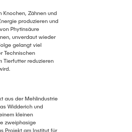
von Knochen, Zähnen und
Energie produzieren und
 von Phytinsäure
inen, unverdaut wieder
olge gelangt viel
er Technischen
 Tierfutter reduzieren
wird.
t aus der Mehlindustrie
klas Widderich und
 einem kleinen
ine zweiphasige
 Projekt am Institut für