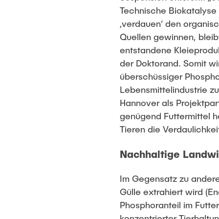
Technische Biokatalyse 
‚verdauen‘ den organisc
Quellen gewinnen, bleib
entstandene Kleieprodu
der Doktorand. Somit w
überschüssiger Phospho
Lebensmittelindustrie z
Hannover als Projektpar
genügend Futtermittel h
Tieren die Verdaulichkei
Nachhaltige Landwi
Im Gegensatz zu andere
Gülle extrahiert wird (E
Phosphoranteil im Futte
konzentrierter Tierhaltu