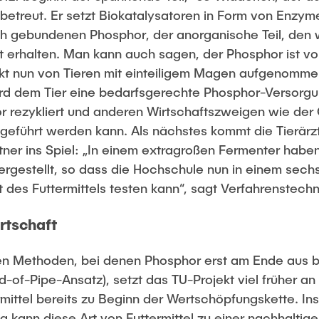
betreut. Er setzt Biokatalysatoren in Form von Enzym
h gebundenen Phosphor, der anorganische Teil, den w
t erhalten. Man kann auch sagen, der Phosphor ist vo
kt nun von Tieren mit einteiligem Magen aufgenommen
ird dem Tier eine bedarfsgerechte Phosphor-Versorgu
r rezykliert und anderen Wirtschaftszweigen wie der
ugeführt werden kann. Als nächstes kommt die Tierärz
tner ins Spiel: „In einem extragroßen Fermenter haben
ergestellt, so dass die Hochschule nun in einem sec
t des Futtermittels testen kann“, sagt Verfahrenstech
rtschaft
n Methoden, bei denen Phosphor erst am Ende aus be
nd-of-Pipe-Ansatz), setzt das TU-Projekt viel früher an
rmittel bereits zu Beginn der Wertschöpfungskette. In
ng kann diese Art von Futtermittel zu einer nachhaltig