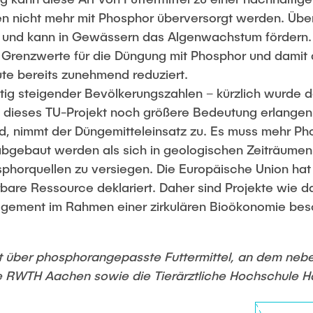
den nicht mehr mit Phosphor überversorgt werden. Üb
r und kann in Gewässern das Algenwachstum fördern.
Grenzwerte für die Düngung mit Phosphor und damit d
te bereits zunehmend reduziert.
tig steigender Bevölkerungszahlen – kürzlich wurde de
dieses TU-Projekt noch größere Bedeutung erlangen
d, nimmt der Düngemitteleinsatz zu. Es muss mehr Ph
abgebaut werden als sich in geologischen Zeiträumen
sphorquellen zu versiegen. Die Europäische Union ha
erbare Ressource deklariert. Daher sind Projekte wie 
gement im Rahmen einer zirkulären Bioökonomie beso
kt über phosphorangepasste Futtermittel, an dem neb
e RWTH Aachen sowie die Tierärztliche Hochschule Ha