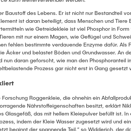
er Baustoff des Lebens. Er ist nicht nur Bestandteil 
lement ist daran beteiligt, dass Menschen und Tiere 
termitteln wie Getreidekleie ist viel Phosphor in Form
 Tieren mit nur einem Magen, wie Geflügel und Schwe
en fehlen bestimmte verdauende Enzyme dafür. Als F
 die Äcker und belastet Böden und Grundwasser. An d
d nun daran geforscht, wie man den Phosphoranteil im
ltbelastende Prozess gar nicht erst in Gang gesetzt 
liert
e Forschung Roggenkleie, die ohnehin ein Abfallproduk
vorragende Nährstoffeigenschaften besitzt, erklärt Ni
es Glasgefäß, das mit hellem Kleiepulver befüllt ist. In
rozess, indem der Kleie Wasser zugesetzt wird und e
tzt beginnt der spannende Teil,“ so Widderich, der das