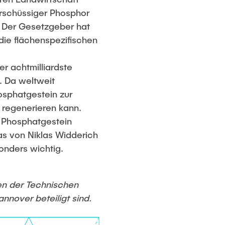
erschüssiger Phosphor
 Der Gesetzgeber hat
ie flächenspezifischen
r achtmilliardste
. Da weltweit
osphatgestein zur
 regenerieren kann.
t Phosphatgestein
das von Niklas Widderich
nders wichtig.
en der Technischen
nnover beteiligt sind.