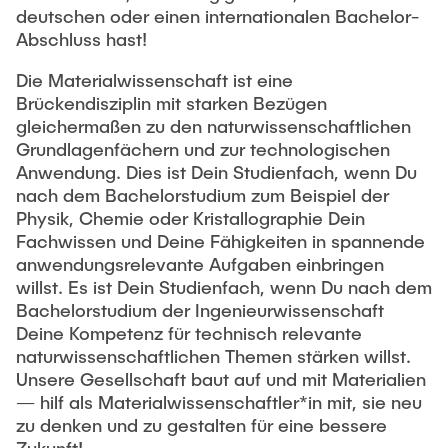
Intern
Lehre und Lernen
Interdisziplinärer Workshop des FSP
deutschen oder einen internationalen Bachelor-
Forschung und Institute
„Biobasierte Prozesse und
Abschluss hast!
Best Practices Lehre
Reaktortechnologien“
Hochschuldidaktik - ZLL
Die Materialwissenschaft ist eine
Studienbereich FIT
Brückendisziplin mit starken Bezügen
LearnING Center
gleichermaßen zu den naturwissenschaftlichen
Lehre im europäischen Verbund (ECIU)
Grundlagenfächern und zur technologischen
Anwendung. Dies ist Dein Studienfach, wenn Du
WorkINGLab / Makerspace
nach dem Bachelorstudium zum Beispiel der
Physik, Chemie oder Kristallographie Dein
Institute im Überblick
Fachwissen und Deine Fähigkeiten in spannende
anwendungsrelevante Aufgaben einbringen
willst. Es ist Dein Studienfach, wenn Du nach dem
Bachelorstudium der Ingenieurwissenschaft
Deine Kompetenz für technisch relevante
naturwissenschaftlichen Themen stärken willst.
Unsere Gesellschaft baut auf und mit Materialien
— hilf als Materialwissenschaftler*in mit, sie neu
zu denken und zu gestalten für eine bessere