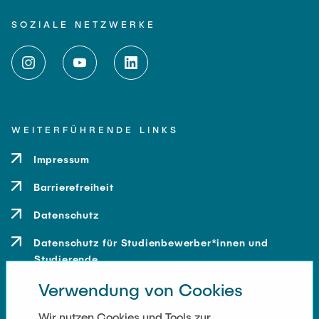
SOZIALE NETZWERKE
WEITERFÜHRENDE LINKS
Impressum
Barrierefreiheit
Datenschutz
Datenschutz für Studienbewerber*innen und
Studierende
Verwendung von Cookies
Kontakt
Anfahrt
Wir nutzen Cookies und Tools zur