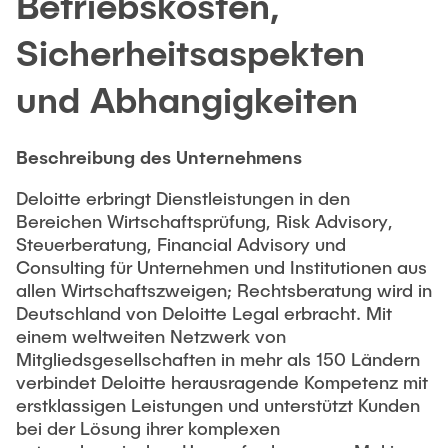
Betriebskosten,
Intern
Lehre und Lernen
Interdisziplinärer Workshop des FSP
Forschung und Institute
„Biobasierte Prozesse und
Sicherheitsaspekten
Best Practices Lehre
Reaktortechnologien“
Hochschuldidaktik - ZLL
Studienbereich FIT
und Abhangigkeiten
LearnING Center
Lehre im europäischen Verbund (ECIU)
Beschreibung des Unternehmens
WorkINGLab / Makerspace
Deloitte erbringt Dienstleistungen in den
Bereichen Wirtschaftsprüfung, Risk Advisory,
Institute im Überblick
Steuerberatung, Financial Advisory und
Consulting für Unternehmen und Institutionen aus
allen Wirtschaftszweigen; Rechtsberatung wird in
Deutschland von Deloitte Legal erbracht. Mit
einem weltweiten Netzwerk von
Mitgliedsgesellschaften in mehr als 150 Ländern
verbindet Deloitte herausragende Kompetenz mit
erstklassigen Leistungen und unterstützt Kunden
bei der Lösung ihrer komplexen