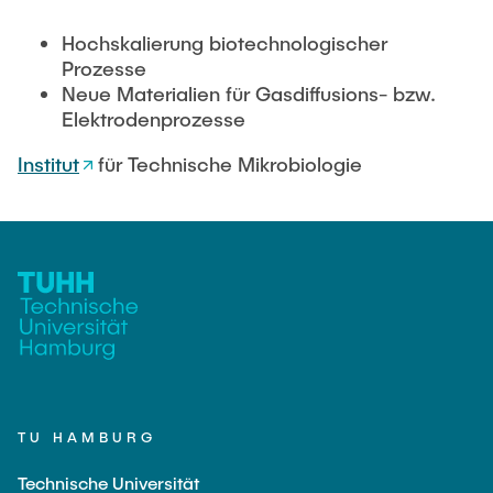
Intern
Lehre und Lernen
Interdisziplinärer Workshop des FSP
Forschung und Institute
Hochskalierung biotechnologischer
„Biobasierte Prozesse und
Best Practices Lehre
Prozesse
Reaktortechnologien“
Hochschuldidaktik - ZLL
Neue Materialien für Gasdiffusions- bzw.
Studienbereich FIT
Elektrodenprozesse
LearnING Center
Lehre im europäischen Verbund (ECIU)
Institut
für Technische Mikrobiologie
WorkINGLab / Makerspace
Institute im Überblick
TU HAMBURG
Technische Universität