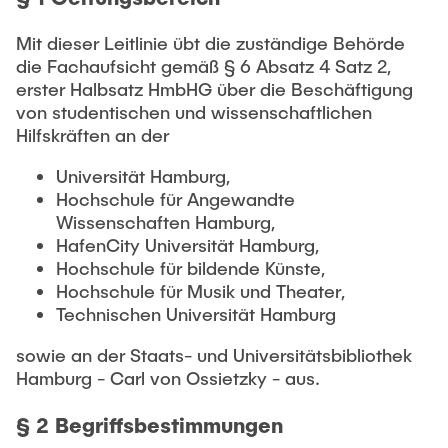
Intern
Lehre und Lernen
Interdisziplinärer Workshop des FSP
Forschung und Institute
„Biobasierte Prozesse und
Mit dieser Leitlinie übt die zuständige Behörde
Best Practices Lehre
Reaktortechnologien“
die Fachaufsicht gemäß § 6 Absatz 4 Satz 2,
Hochschuldidaktik - ZLL
Studienbereich FIT
erster Halbsatz HmbHG über die Beschäftigung
LearnING Center
von studentischen und wissenschaftlichen
Hilfskräften an der
Lehre im europäischen Verbund (ECIU)
Universität Hamburg,
WorkINGLab / Makerspace
Hochschule für Angewandte
Wissenschaften Hamburg,
Institute im Überblick
HafenCity Universität Hamburg,
Hochschule für bildende Künste,
Hochschule für Musik und Theater,
Technischen Universität Hamburg
sowie an der Staats- und Universitätsbibliothek
Hamburg - Carl von Ossietzky - aus.
§ 2 Begriffsbestimmungen