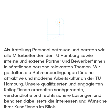
Newsroom
Beratung und Kontakt
Studiengänge
UNU HUB "Engineering to Face Climate Change"
Austauschstudium
Pressemitteilungen
Neu an der TUHH
Forschung und Institute
Intercultural Hub
Flyer und Broschüren
Rund ums Studium
(Gast)Wissenschaftler*innen
Forschungsförderung
Technologie und Innovation in der Bildung
Magazin spektrum
Studienorganisation
News
Veranstaltungen
Partnerships and Strategy
Early Career Researchers
AI in Education
Studiengänge
Partnerhochschulen Studierendenaustausch
Als Abteilung Personal betreuen und beraten wir
Merchandise-Shop
Forschung und Institute
Gute Wissenschaftliche Praxis
alle Mitarbeitenden der TU Hamburg sowie
Eine Partnerschaft vereinbaren
Für Absolventinnen und Absolventen
interne und externe Partner und Bewerber*innen
Arbeiten an der TU Hamburg
Strategie
Management-Wissenschaften und Technologie
Alumni
Future Lectures
in sämtlichen personalrelevanten Themen. Wir
gestalten die Rahmenbedingungen für eine
ECIU University
Stellenausschreibungen
Berufseinstieg - Career Center
attraktive und moderne Arbeitskultur an der TU
Team
Studiengänge
Berufsausbildung und Praktika
Graduiertenakademie
Hamburg. Unsere qualifizierten und engagierten
Contacts & International Team
Forschung und Institute
Kolleg*innen erarbeiten sachgerechte,
Berufungen
Promotion und Habilitation
verständliche und rechtssichere Lösungen und
Neue Mitarbeitende
Wissenschaftliche Weiterbildung
Neues aus der Forschung &
behalten dabei stets die Interessen und Wünsche
Maschinenbau
Transfer
ihrer Kund*innen im Blick.
Studiengänge