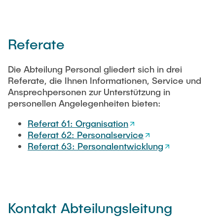
Intern
Lehre und Lernen
Interdisziplinärer Workshop des FSP
Forschung und Institute
„Biobasierte Prozesse und
Best Practices Lehre
Reaktortechnologien“
Hochschuldidaktik - ZLL
Referate
Studienbereich FIT
LearnING Center
Die Abteilung Personal gliedert sich in drei
Lehre im europäischen Verbund (ECIU)
Referate, die Ihnen Informationen, Service und
WorkINGLab / Makerspace
Ansprechpersonen zur Unterstützung in
personellen Angelegenheiten bieten:
Institute im Überblick
Referat 61: Organisation
Referat 62: Personalservice
Referat 63: Personalentwicklung
Kontakt Abteilungsleitung