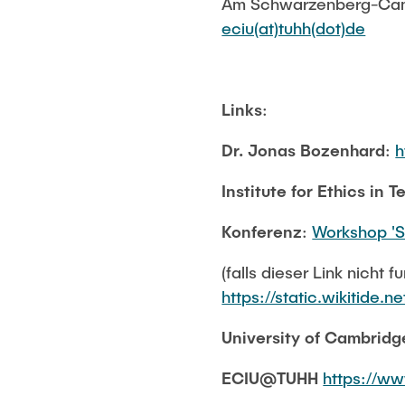
Am Schwarzenberg-Cam
eciu(at)tuhh(dot)de
Links
:
Dr. Jonas Bozenhard
:
h
Institute for Ethics in 
Konferenz
:
Workshop 'Sh
(falls dieser Link nicht f
https://static.wikitide.
University of Cambridg
ECIU@TUHH
https://ww