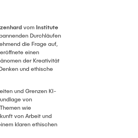
ozenhard
vom
Institute
 spannenden Durchläufen
nehmend die Frage auf,
 eröffnete einen
hänomen der Kreativität
s Denken und ethische
keiten und Grenzen KI-
Grundlage von
n Themen wie
kunft von Arbeit und
einem klaren ethischen