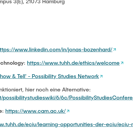
pus 3(E), 21073 Hamburg
ttps://www.linkedin.com/in/jonas-bozenhard/
Technology
:
https://www.tuhh.de/ethics/welcome
ow & Tell' - Possibility Studies Network
unktioniert, hier noch eine Alternative:
net/possibilitystudieswiki/6/6c/PossibilityStudiesConf
e
:
https://www.cam.ac.uk/
w.tuhh.de/eciu/learning-opportunities-der-eciu/eciu