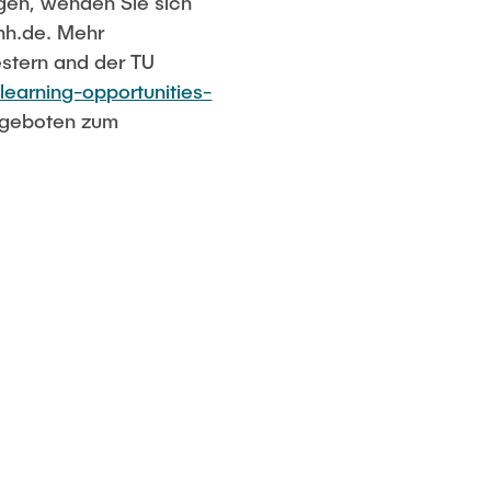
gen, wenden Sie sich
hh.de. Mehr
stern and der TU
learning-opportunities-
ngeboten zum