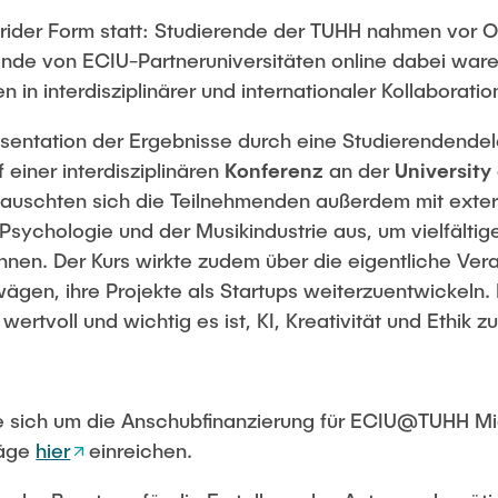
rider Form statt: Studierende der TUHH nahmen vor Or
ende von ECIU-Partneruniversitäten online dabei ware
 in interdisziplinärer und internationaler Kollaboratio
räsentation der Ergebnisse durch eine Studierendend
einer interdisziplinären
Konferenz
an der
University
 tauschten sich die Teilnehmenden außerdem mit exte
 Psychologie und der Musikindustrie aus, um vielfälti
nen. Der Kurs wirkte zudem über die eigentliche Vera
ägen, ihre Projekte als Startups weiterzuentwickeln.
 wertvoll und wichtig es ist, KI, Kreativität und Ethi
e sich um die Anschubfinanzierung für ECIU@TUHH M
räge
hier
einreichen.