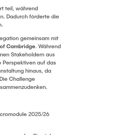
t teil, während
n. Dadurch förderte die
n.
elegation gemeinsam mit
 of Cambridge
. Während
rnen Stakeholdern aus
ge Perspektiven auf das
nstaltung hinaus, da
 Die Challenge
k zusammenzudenken.
icromodule 2025/26