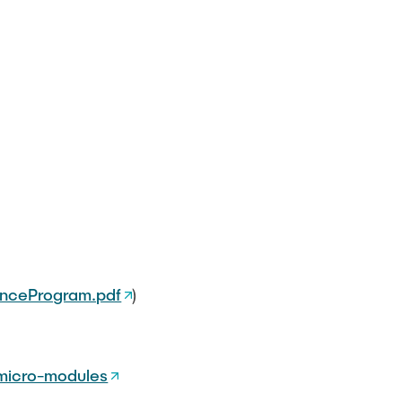
erenceProgram.pdf
)
-micro-modules