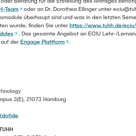
der Beratung für die Erstellung des Antrages benöti
H-Team
oder an Dr. Dorothea Ellinger unter eciu@tu
romodule überhaupt sind und was in den letzten Seme
n wurde, finden Sie unter
https://www.tuhh.de/eciu/
dules
. Das gesamte Angebot an ECIU Lehr-/Lerna
 auf der
Engage Plattform
.
echnology
pus 3(E), 21073 Hamburg
(dot)de
 TUHH