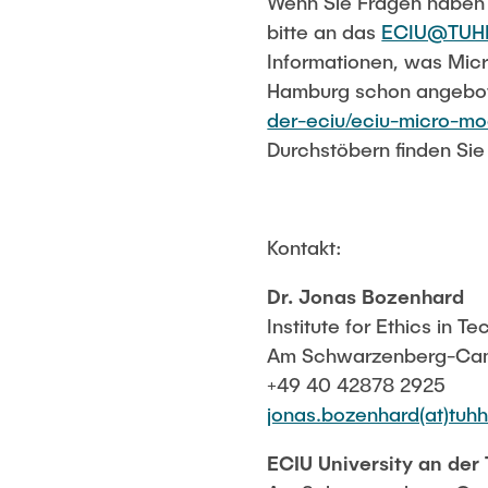
Wenn Sie Fragen haben o
bitte an das
ECIU@TUH
Informationen, was Mic
Hamburg schon angebote
der-eciu/eciu-micro-mo
Durchstöbern finden Sie
Kontakt:
Dr. Jonas Bozenhard
Institute for Ethics in T
Am Schwarzenberg-Cam
+49 40 42878 2925
jonas.bozenhard(at)tuhh
ECIU University an der