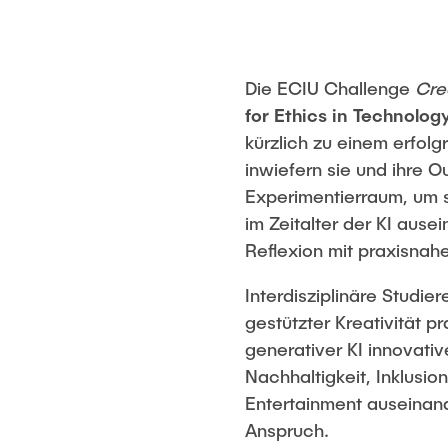
Die ECIU Challenge
Crea
for Ethics in Technolog
kürzlich zu einem erfol
inwiefern sie und ihre 
Experimentierraum, um s
im Zeitalter der KI aus
Reflexion mit praxisnah
Interdisziplinäre Studi
gestützter Kreativität p
generativer KI innovati
Nachhaltigkeit, Inklusio
Entertainment auseinand
Anspruch.