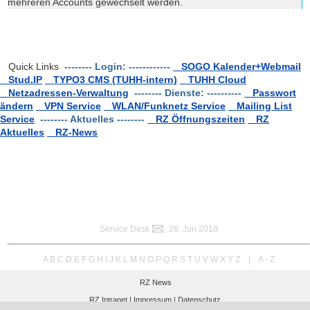
mehreren Accounts gewechselt werden.
Quick Links
-------- Login: ------------
SOGO Kalender+Webmail
Stud.IP
TYPO3 CMS (TUHH-intern)
TUHH Cloud
Netzadressen-Verwaltung
-------- Dienste: ----------
Passwort
ändern
VPN Service
WLAN/Funknetz Service
Mailing List
Service
-------- Aktuelles --------
RZ Öffnungszeiten
RZ
Aktuelles
RZ-News
Service Desk
, 26. Jun 2018
A
B
C
D
E
F
G
H
I
J
K
L
M
N
O
P
Q
R
S
T
U
V
W
X
Y
Z
|
A - Z
RZ News
RZ Intranet |
Impressum |
Datenschutz