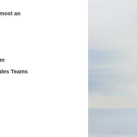
rmost an
am
 des Teams