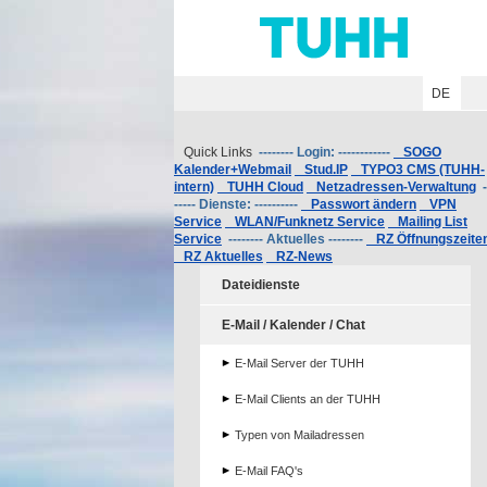
Hauptnavigation
Unternavigation
Inhalt
Suche
DE
Quick Links
-------- Login: ------------
SOGO
Kalender+Webmail
Stud.IP
TYPO3 CMS (TUHH-
intern)
TUHH Cloud
Netzadressen-Verwaltung
-
----- Dienste: ----------
Passwort ändern
VPN
Service
WLAN/Funknetz Service
Mailing List
Service
-------- Aktuelles --------
RZ Öffnungszeite
RZ Aktuelles
RZ-News
Dateidienste
E-Mail / Kalender / Chat
E-Mail Server der TUHH
E-Mail Clients an der TUHH
Typen von Mailadressen
E-Mail FAQ's