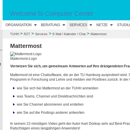
Welcome to Computer Center
ORGANISATION
BERATUNG
SERVICES
NETZE
STUDI
>
>
>
>
TUHH
RZT
Services
E-Mail / Kalender / Chat
Mattermost
Mattermost
--
Mattermost-Logo
n
Vernetzen Sie sich, um gemeinsam Antworten auf Ihre drängendsten Frag
Mattermost ist eine Chatsoftware, die an der TU Hamburg ausprobiert wird. 
Programm in Forschung und Lehre und melden viel Positives zurück. In der 
wie Sie sich bei Mattermost an der TUHH anmelden
was Teams, Channel und Direktnachrichten sind
wie Sie Channel abonnieren und erstellen
wie Sie auf die Postings anderer antworten
In seinem 22-minütigen Video geht der Autor Axel Dürkop sehr auf Best-Pract
Ratschlägen eines langjährigen Anwenders!