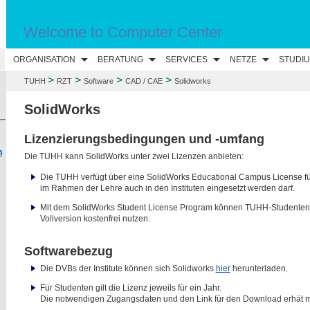
Welcome to Computer Center
ORGANISATION
BERATUNG
SERVICES
NETZE
STUDI
>
>
>
>
TUHH
RZT
Software
CAD / CAE
Solidworks
SolidWorks
--
Lizenzierungsbedingungen und -umfang
n
Die TUHH kann SolidWorks unter zwei Lizenzen anbieten:
Die TUHH verfügt über eine SolidWorks Educational Campus License fü
im Rahmen der Lehre auch in den Instituten eingesetzt werden darf.
Mit dem SolidWorks Student License Program können TUHH-Studenten So
Vollversion kostenfrei nutzen.
Softwarebezug
Die DVBs der Institute können sich Solidworks
hier
herunterladen.
Für Studenten gilt die Lizenz jeweils für ein Jahr.
Die notwendigen Zugangsdaten und den Link für den Download erhät