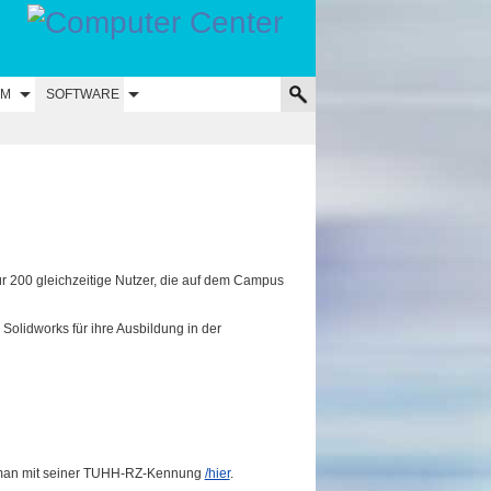
UM
SOFTWARE
r 200 gleichzeitige Nutzer, die auf dem Campus
lidworks für ihre Ausbildung in der
 man mit seiner TUHH-RZ-Kennung
/hier
.