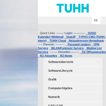
Hauptnavigation
Unternavigation
Inhalt
Suche
DE
Quick Links
-------- Login: ------------
SOGO
Kalender+Webmail
Stud.IP
TYPO3 CMS (TUHH-
intern)
TUHH Cloud
Netzadressen-Verwaltung
-
----- Dienste: ----------
Passwort ändern
VPN
Service
WLAN/Funknetz Service
Mailing List
Service
-------- Aktuelles --------
RZ Öffnungszeite
RZ Aktuelles
RZ-News
Softwareübersicht
SoftwareLifecycle
Grafik
ComputerAlgebra
Numerik
CAD / CAE