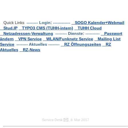
Quick Links
-------- Login: ------------
SOGO Kalender+Webmail
Stud.IP
TYPO3 CMS (TUHH-intern)
TUHH Cloud
Netzadressen-Verwaltung
-------- Dienste: ----------
Passwort
ändern
VPN Service
WLAN/Funknetz Service
Mailing List
Service
-------- Aktuelles --------
RZ Öffnungszeiten
RZ
Aktuelles
RZ-News
Service Desk
, 8. Mar 2017