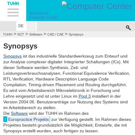
Hauptnavigation
Unternavigation
Inhalt
Suche
Welcome to
Computer Center
DE
>
>
>
>
TUHH
RZT
Software
CAD / CAE
Synopsys
Synopsys
Synopsys
ist das industrielle Standardwerkzeug zum Entwurf und
zur Analyse complexer digitaler Integrierter Schaltungen (ICs). Mit
dieser Software werden Synthesis, Zeit- und
Leistungsverbrauchsanalysen, Functional Equivalence Verification,
RTL Verification, Hardware Description Language Code
Compilation, Timing-driven Placement und Routing durchgeführt.
Es wird vom Arbeitsbereich Mikroelektronik in Forschung und
Lehre eingesetzt und ist unter Linux im
Pool 3
installiert in der
Version 2004.06. Benutzeranträge zur Nutzung des Systems sind
im Arbeitsbereich zu stellen.
Die
Software
wird der TUHH im Rahmen des
Europractice Projekts
zur Verfügung gestellt. Im Rahmen dieses
Projektes besteht grundsätzlich die Möglichkeit, Entwürfe, die mit
Synopsys erstellt wurden, auch fertigen zu lassen.