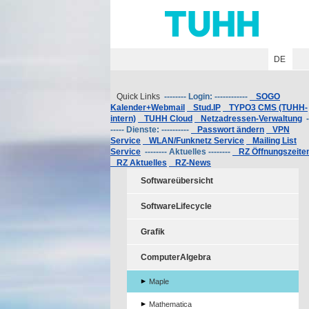
Hauptnavigation
Unternavigation
Inhalt
Suche
DE
Quick Links
-------- Login: ------------
SOGO
Kalender+Webmail
Stud.IP
TYPO3 CMS (TUHH-
intern)
TUHH Cloud
Netzadressen-Verwaltung
-
----- Dienste: ----------
Passwort ändern
VPN
Service
WLAN/Funknetz Service
Mailing List
Service
-------- Aktuelles --------
RZ Öffnungszeite
RZ Aktuelles
RZ-News
Softwareübersicht
SoftwareLifecycle
Grafik
ComputerAlgebra
Maple
Mathematica