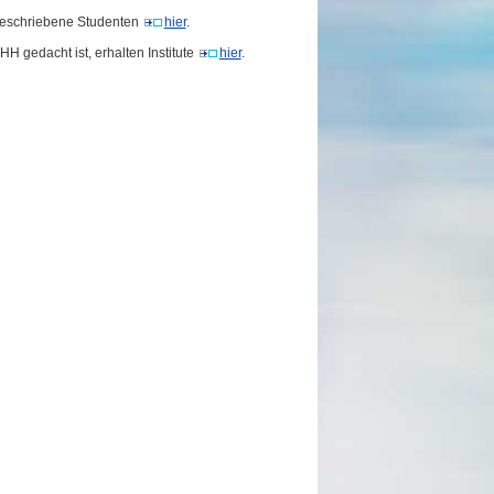
geschriebene Studenten
hier
.
H gedacht ist, erhalten Institute
hier
.