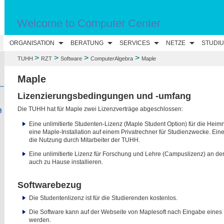
Welcome to Computer Center
ORGANISATION
BERATUNG
SERVICES
NETZE
STUDI
>
>
>
>
TUHH
RZT
Software
ComputerAlgebra
Maple
Maple
--
Lizenzierungsbedingungen und -umfang
Die TUHH hat für Maple zwei Lizenzverträge abgeschlossen:
n
Eine unlimitierte Studenten-Lizenz (Maple Student Option) für die Heim
eine Maple-Installation auf einem Privatrechner für Studienzwecke. Ein
die Nutzung durch Mitarbeiter der TUHH.
Eine unlimitierte Lizenz für Forschung und Lehre (Campuslizenz) an de
auch zu Hause installieren.
Softwarebezug
Die Studentenlizenz ist für die Studierenden kostenlos.
Die Software kann auf der Webseite von Maplesoft nach Eingabe eines 
werden.