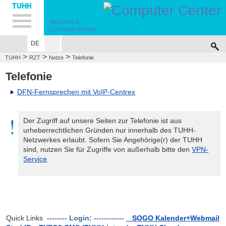
Hauptnavigation
Unternavigation
Inhalt
Suche
Welcome to
Computer Center
DE
>
>
>
TUHH
RZT
Netze
Telefonie
Telefonie
DFN-Fernsprechen mit VoIP-Centrex
Der Zugriff auf unsere Seiten zur Telefonie ist aus
urheberrechtlichen Gründen nur innerhalb des TUHH-
Netzwerkes erlaubt. Sofern Sie Angehörige(r) der TUHH
sind, nutzen Sie für Zugriffe von außerhalb bitte den
VPN-
Service
.
Quick Links
-------- Login: ------------
SOGO Kalender+Webmail