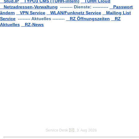
Stud.IP
TYPO3 CMS (TUHH-intern)
TUHH Cloud
Netzadressen-Verwaltung
-------- Dienste: ----------
Passwort
ändern
VPN Service
WLAN/Funknetz Service
Mailing List
Service
-------- Aktuelles --------
RZ Öffnungszeiten
RZ
Aktuelles
RZ-News
Service Desk
, 3. Aug 2026