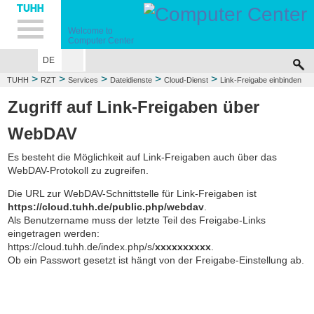
Hauptnavigation
Unternavigation
Inhalt
Suche
Welcome to
Computer Center
DE
>
>
>
>
>
TUHH
RZT
Services
Dateidienste
Cloud-Dienst
Link-Freigabe einbinden
Zugriff auf Link-Freigaben über
WebDAV
Es besteht die Möglichkeit auf Link-Freigaben auch über das
WebDAV-Protokoll zu zugreifen.
Die URL zur WebDAV-Schnittstelle für Link-Freigaben ist
https://cloud.tuhh.de/public.php/webdav
.
Als Benutzername muss der letzte Teil des Freigabe-Links
eingetragen werden:
https://cloud.tuhh.de/index.php/s/
xxxxxxxxxx
.
Ob ein Passwort gesetzt ist hängt von der Freigabe-Einstellung ab.