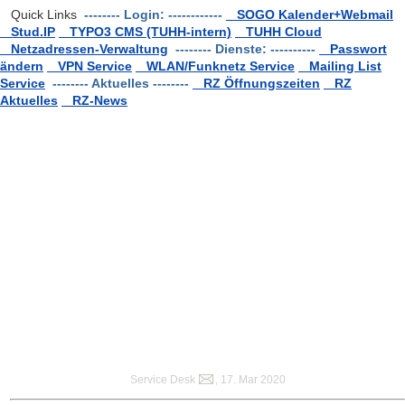
Quick Links
-------- Login: ------------
SOGO Kalender+Webmail
Stud.IP
TYPO3 CMS (TUHH-intern)
TUHH Cloud
Netzadressen-Verwaltung
-------- Dienste: ----------
Passwort
ändern
VPN Service
WLAN/Funknetz Service
Mailing List
Service
-------- Aktuelles --------
RZ Öffnungszeiten
RZ
Aktuelles
RZ-News
Service Desk
, 17. Mar 2020